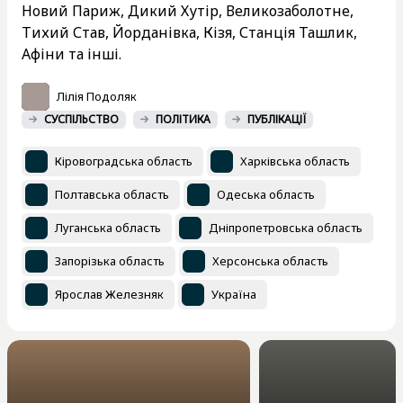
Новий Париж, Дикий Хутір, Великозаболотне,
Тихий Став, Йорданівка, Кізя, Станція Ташлик,
Афіни та інші.
Лілія Подоляк
СУСПІЛЬСТВО
ПОЛІТИКА
ПУБЛІКАЦІЇ
Кіровоградська область
Харківська область
Полтавська область
Одеська область
Луганська область
Дніпропетровська область
Запорізька область
Херсонська область
Ярослав Железняк
Україна