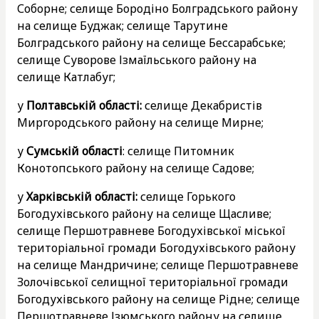
Соборне; селище Бородіно Болградського району
на селище Буджак; селище Тарутине
Болградського району на селище Бессарабське;
селище Суворове Ізмаїльського району на
селище Катлабуг;
у
Полтавській області:
селище Декабристів
Миргородського району на селище Мирне;
у
Сумській області
: селище Питомник
Конотопського району на селище Садове;
у
Харківській області:
селище Горького
Богодухівського району на селище Щасливе;
селище Першотравневе Богодухівської міської
територіальної громади Богодухівського району
на селище Мандричине; селище Першотравневе
Золочівської селищної територіальної громади
Богодухівського району на селище Рідне; селище
Першотравневе Ізюмського району на селище