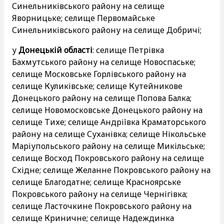
Синельниківського району на селище
Яворницьке; селище Первомайське
Синельниківського району на селище Добричі;
у
Донецькій області
: селище Петрівка
Бахмутського району на селище Новоспаське;
селище Московське Горлівського району на
селище Куликівське; селище Кутейникове
Донецького району на селище Попова Балка;
селище Новомосковське Донецького району на
селище Тихе; селище Андріївка Краматорського
району на селище Суханівка; селище Нікольське
Маріупольського району на селище Микільське;
селище Восход Покровського району на селище
Східне; селище Желанне Покровського району на
селище Благодатне; селище Красноярське
Покровського району на селище Чернігівка;
селище Ласточкине Покровського району на
селище Криничне; селище Надеждинка