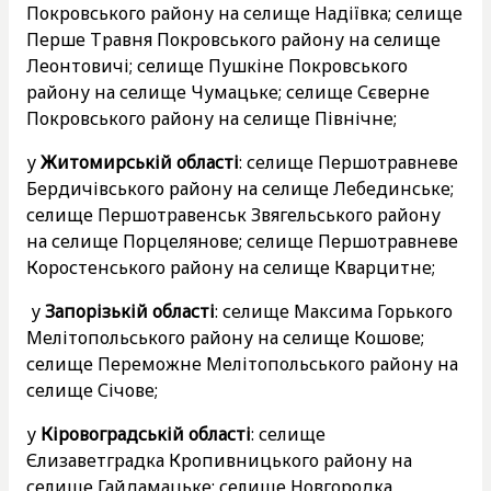
Покровського району на селище Надіївка; селище
Перше Травня Покровського району на селище
Леонтовичі; селище Пушкіне Покровського
району на селище Чумацьке; селище Сєверне
Покровського району на селище Північне;
у
Житомирській області
: селище Першотравневе
Бердичівського району на селище Лебединське;
селище Першотравенськ Звягельського району
на селище Порцелянове; селище Першотравневе
Коростенського району на селище Кварцитне;
у
Запорізькій області
: селище Максима Горького
Мелітопольського району на селище Кошове;
селище Переможне Мелітопольського району на
селище Січове;
у
Кіровоградській області
: селище
Єлизаветградка Кропивницького району на
селище Гайдамацьке; селище Новгородка