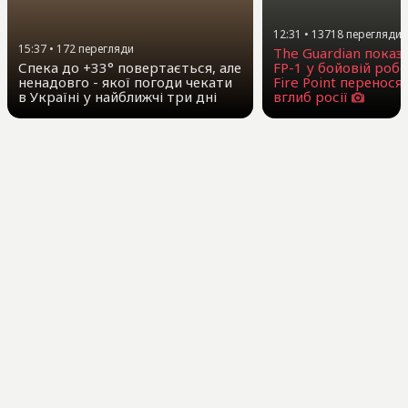
12:31
•
13718
перегляди
15:37
•
172
перегляди
The Guardian показ
Спека до +33° повертається, але
FP-1 у бойовій робо
ненадовго - якої погоди чекати
Fire Point перенося
в Україні у найближчі три дні
вглиб росії