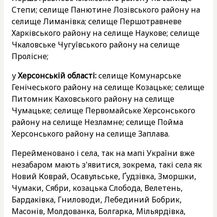
Степи; селище Панютине Лозівського району на
селище Лиманівка; селище Першотравневе
Харківського району на селище Наукове; селище
Чкаловське Чугуївського району на селище
Пролісне;
у
Херсонській області:
селище Комунарське
Генічеського району на селище Козацьке; селище
Питомник Каховського району на селище
Чумацьке; селище Первомайське Херсонського
району на селище Незламне; селище Пойма
Херсонського району на селище Заплава.
Перейменовано і села, так на мапі України вже
незабаром мають з'явитися, зокрема, такі села як
Новий Коврай, Осавульське, Ґудзівка, Зморшки,
Чумаки, Сябри, козацька Слобода, Велетень,
Бардаківка, Гниловоди, Лебединий Бобрик,
Масонів, Молдованка, Болгарка, Мільярдівка,