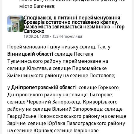
місто Багачеве;
Сподіваюся, в питанні перейменування
Броварів остаточно поставлено крапку,
назва міста залишається незмінною – Ігор
Сапожко
19.09.24, 13:09 • 15344 перегляди
Перейменовано і цілу низьку селищ. Так, у
Вінницькій області
селище Пестеля
Тульчинського району перейменоване на
селище Кільтява, а селище Первомайське
Хмільницького району на селище Постолове;
у
Дніпропетровській області
: селище Горького
Дніпровського району на селище Титорове;
селище Червоний Запорожець Криворізького
району на селище Вільний Запорожець; селище
Гвардійське Новомосковського району на селище
Зарічне; селище Юр’ївка Павлоградського району
на селище Юріївка; селище Іларіонове