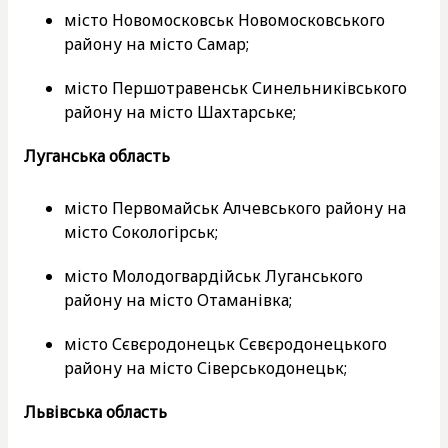
місто Новомосковськ Новомосковського
району на місто Самар;
місто Першотравенськ Синельниківського
району на місто Шахтарське;
Луганська область
місто Первомайськ Алчевського району на
місто Сокологірськ;
місто Молодогвардійськ Луганського
району на місто Отаманівка;
місто Сєвєродонецьк Сєвєродонецького
району на місто Сіверськодонецьк;
Львівська область