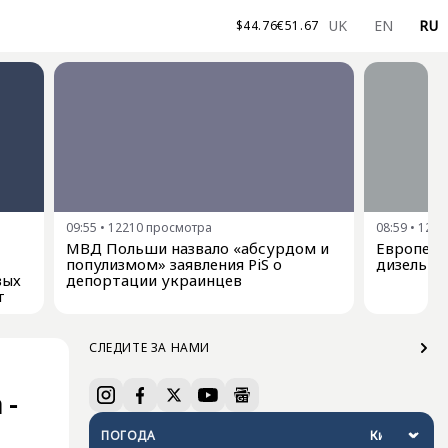
UK
EN
RU
$
44.76
€
51.67
09:55
•
12210
просмотра
08:59
•
1281
МВД Польши назвало «абсурдом и
Европе з
популизмом» заявления PiS о
дизельно
вых
депортации украинцев
т
СЛЕДИТЕ ЗА НАМИ
 -
ПОГОДА