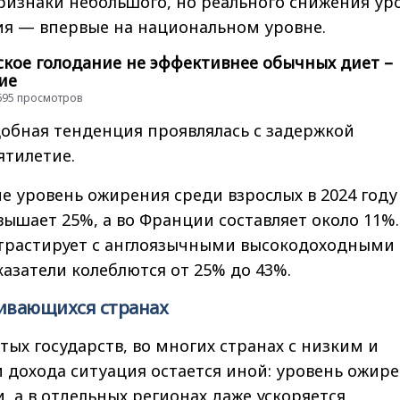
ризнаки небольшого, но реального снижения ур
ия — впервые на национальном уровне.
кое голодание не эффективнее обычных диет –
ие
 4695 просмотров
обная тенденция проявлялась с задержкой
ятилетие.
е уровень ожирения среди взрослых в 2024 году
ышает 25%, а во Франции составляет около 11%.
трастирует с англоязычными высокодоходными
казатели колеблются от 25% до 43%.
вивающихся странах
атых государств, во многих странах с низким и
 дохода ситуация остается иной: уровень ожир
, а в отдельных регионах даже ускоряется.