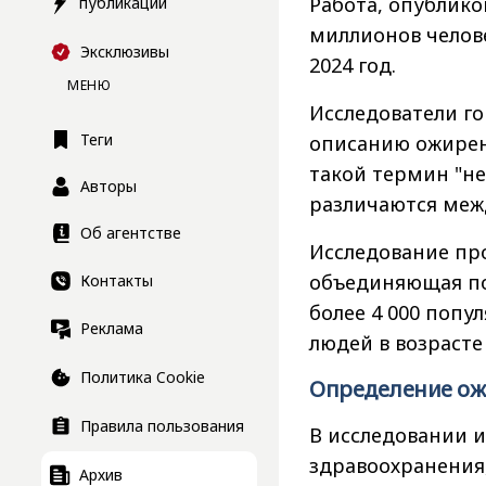
Работа, опублико
публикации
миллионов челове
Эксклюзивы
2024 год.
МЕНЮ
Исследователи го
Теги
описанию ожирен
такой термин "не
Авторы
различаются меж
Об агентстве
Исследование пров
объединяющая поч
Контакты
более 4 000 попу
Реклама
людей в возрасте 
Политика Cookie
Определение о
Правила пользования
В исследовании 
здравоохранения,
Архив