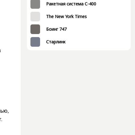
Ракетная система С-400
The New York Times
Боинг 747
Старлинк
в
тью,
.