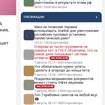
уничтожены в результате атаки рф
06:00
•
5028
просмотра
ПУБЛИКАЦИИ
д
Маск не позволил Украине
ния,
использовать Starlink для уничтожения
российских пусковых установок
баллистических ракет
ишет
10:14
•
12528
просмотра
Очереди из тысяч грузовиков на
границе нет: в ГПСУ объяснили, что на
самом деле показывает система
«єЧерга»
ЭКСКЛЮЗИВ
7 августа, 15:13
•
60210
просмотра
Что обязательно нужно успеть
сделать в огороде до конца лета
7 августа, 12:39
•
44315
просмотра
Подделка медицинских документов
может стоить Odrex лицензии
ЭКСКЛЮЗИВ
7 августа, 06:00
•
52036
просмотра
Топ-7 крабовых салатов на любой вкус
6 августа, 08:19
•
90010
просмотра