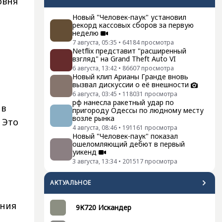
овня
Новый "Человек-паук" установил
рекорд кассовых сборов за первую
неделю
7 августа, 05:35
•
64184
просмотра
Netflix представит "расширенный
взгляд" на Grand Theft Auto VI
6 августа, 13:42
•
86607
просмотра
Новый клип Арианы Гранде вновь
вызвал дискуссии о её внешности
6 августа, 03:45
•
118031
просмотра
рф нанесла ракетный удар по
 в
пригороду Одессы по людному месту
возле рынка
 Это
4 августа, 08:46
•
191161
просмотра
Новый "Человек-паук" показал
ошеломляющий дебют в первый
уикенд
3 августа, 13:34
•
201517
просмотра
АКТУАЛЬНОЕ
ения
9К720 Искандер