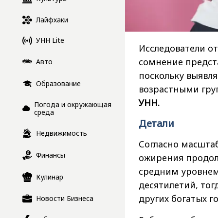
Лайфхаки
УНН Lite
Исследователи от
сомнение предст
Авто
поскольку выявл
Образование
возрастными гру
УНН.
Погода и окружающая
среда
Детали
Недвижимость
Согласно масшта
Финансы
ожирения продолж
средним уровнем
Кулинар
десятилетий, тог
других богатых г
Новости Бизнеса