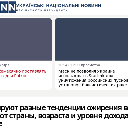
мотра
10:14
•
12531
просмотра
емесячно поставлять
Маск не позволил Украине
ы для Patriot -
использовать Starlink для
уничтожения российских пуско
установок баллистических раке
ируют разные тенденции ожирения в
от страны, возраста и уровня дохода
е