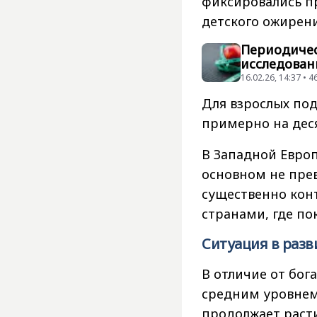
фиксировались п
детского ожирен
Периодичес
исследован
16.02.26, 14:37 •
Для взрослых под
примерно на дес
В Западной Европ
основном не прев
существенно кон
странами, где по
Ситуация в раз
В отличие от бог
средним уровнем
продолжает расти