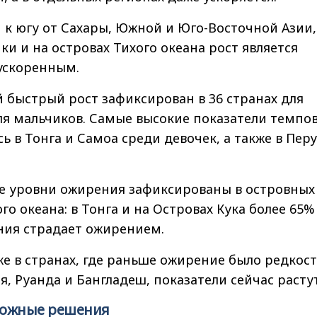
 к югу от Сахары, Южной и Юго-Восточной Азии,
и и на островах Тихого океана рост является
ускоренным.
й быстрый рост зафиксирован в 36 странах для
ля мальчиков. Самые высокие показатели темпо
ь в Тонга и Самоа среди девочек, а также в Перу
е уровни ожирения зафиксированы в островных
го океана: в Тонга и на Островах Кука более 65%
ния страдает ожирением.
же в странах, где раньше ожирение было редкос
я, Руанда и Бангладеш, показатели сейчас растут
можные решения