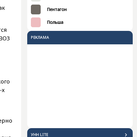
ак
Пентагон
Польша
тся
 ВОЗ
РЕКЛАМА
кого
-х
ерно
УНН LITE