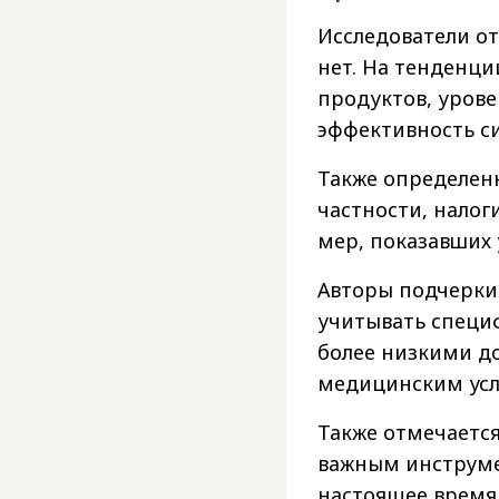
Исследователи о
нет. На тенденц
продуктов, урове
эффективность с
Также определенн
частности, налог
мер, показавших
Авторы подчерки
учитывать специ
более низкими д
медицинским усл
Также отмечается
важным инструме
настоящее время