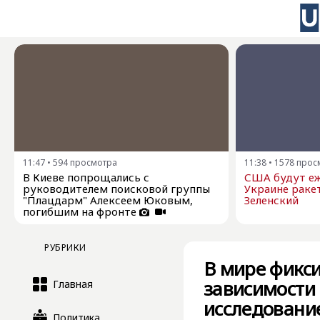
11:47
•
594
просмотра
11:38
•
1578
прос
В Киеве попрощались с
США будут еж
руководителем поисковой группы
Украине ракет
"Плацдарм" Алексеем Юковым,
Зеленский
погибшим на фронте
РУБРИКИ
В мире фикс
зависимости 
Главная
исследовани
Политика