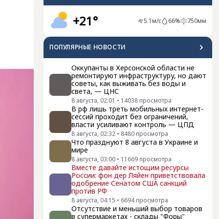
+21°
5.1
м/с
66
%
750
мм
ПОПУЛЯРНЫЕ НОВОСТИ
Оккупанты в Херсонской области не
ремонтируют инфраструктуру, но дают
советы, как выживать без воды и
света, — ЦНС
8 августа, 02:01
•
14038
просмотра
В рф лишь треть мобильных интернет-
сессий проходит без ограничений,
власти усиливают контроль — ЦПД
8 августа, 02:32
•
8480
просмотра
Что празднуют 8 августа в Украине и
мире
8 августа, 03:00
•
11669
просмотра
Вместе давайте истощим ресурсы
России: фон дер Ляйен приветствовала
одобрение Сенатом США санкций
против РФ
8 августа, 04:15
•
6694
просмотра
Отсутствие и меньший выбор товаров
в супермаркетах - склады "Форы"