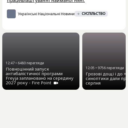
працевлаштуванні найманої няні.
Українські Національні Новини
СУСПІЛЬСТВО
12:47
•
6480
перегляди
12:05
•
9756
перегляди
Повноцінний запуск
антибалістичної програми
Грозові дощі і до +3
Freyja заплановано на середину
синоптики дали про
2027 року - Fire Point
серпня