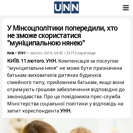
У Мінсоцполітики попередили, хто
не зможе скористатися
"муніципальною нянею"
Київ
•
УНН
11 лютого 2019, 04:45
•
33713
перегляди
КИЇВ. 11 лютого. УНН.
Компенсація за послугою
"муніципальна няня" не може бути призначена
батькам-вихователів дитячих будинків
сімейного типу, прийомним батькам, якщо вони
отримують грошове забезпечення відповідно до
законодавства. Про це повідомила прес-служба
Міністерства соціальної політики у відповідь на
запит кореспондента
УНН.