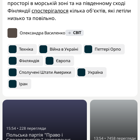
просторі в морській зоні та на південному сході
Фінляндії
спостерігалося
кілька об'єктів, які летіли
низько та повільно.
Олександра Василенко
СВІТ
Техніка
Війна в Україні
Петтері Орпо
Фінляндія
Європа
Сполучені Штати Америки
Україна
Іран
15:54
•
228
перегляди
Польська партія "Право і
13:54
•
7458
перегляди
Справедливість" запропонує