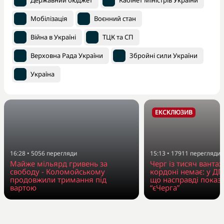
Державний бюджет
Кабінет Міністрів України
Мобілізація
Воєнний стан
Війна в Україні
ТЦК та СП
Верховна Рада України
Збройні сили України
Україна
ЕКСКЛЮЗИВ
16:28
•
5056
перегляди
15:13
•
17911
перегляди
Майже мільярд гривень за
Черг із тисяч вантаж
свободу - Коломойському
кордоні немає: у Д
продовжили тримання під
що насправді показ
вартою
“єЧерга”