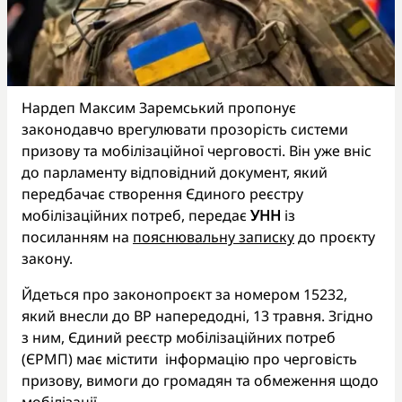
Нардеп Максим Заремський пропонує
законодавчо врегулювати прозорість системи
призову та мобілізаційної черговості. Він уже вніс
до парламенту відповідний документ, який
передбачає створення Єдиного реєстру
мобілізаційних потреб, передає
УНН
із
посиланням на
пояснювальну записку
до проєкту
закону.
Йдеться про законопроєкт за номером 15232,
який внесли до ВР напередодні, 13 травня. Згідно
з ним, Єдиний реєстр мобілізаційних потреб
(ЄРМП) має містити інформацію про черговість
призову, вимоги до громадян та обмеження щодо
мобілізації.