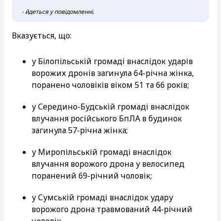
- йдеться у повідомленні.
Вказується, що:
у Білопільській громаді внаслідок ударів
ворожих дронів загинула 64-річна жінка,
поранено чоловіків віком 51 та 66 років;
у Середино-Будській громаді внаслідок
влучання російського БпЛА в будинок
загинула 57-річна жінка;
у Миропільській громаді внаслідок
влучання ворожого дрона у велосипед
поранений 69-річний чоловік;
у Сумській громаді внаслідок удару
ворожого дрона травмований 44-річний