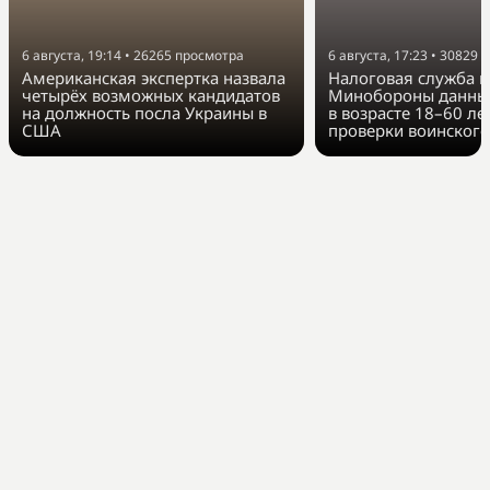
6 августа, 19:14
•
26265
просмотра
6 августа, 17:23
•
30829
п
Американская экспертка назвала
Налоговая служба п
четырёх возможных кандидатов
Минобороны данные
на должность посла Украины в
в возрасте 18–60 ле
США
проверки воинского