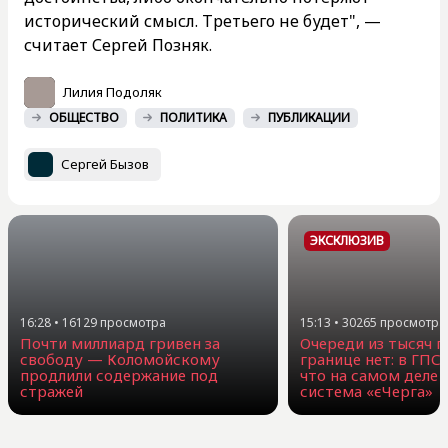
исторический смысл. Третьего не будет", —
считает Сергей Позняк.
Лилия Подоляк
ОБЩЕСТВО
ПОЛИТИКА
ПУБЛИКАЦИИ
Сергей Бызов
ЭКСКЛЮЗИВ
16:28
•
16129
просмотра
15:13
•
30265
просмотра
Почти миллиард гривен за
Очереди из тысяч г
свободу — Коломойскому
границе нет: в ГПС
продлили содержание под
что на самом деле 
стражей
система «єЧерга»