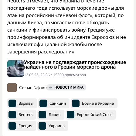
Reuters отмечает, что Украина в течение
последнего года использует морские дроны для
атак на российский «теневой флот», который, по
данным Киева, помогает москве обходить
санкции и финансировать войну. Греция уже
проинформировала об инциденте Евросоюз и не
исключает официальной жалобы после
завершения расследования.
Украина не подтверждает происхождение
найденного в Греции морского дрона
12.05.26, 23:36 • 15300 просмотров
Степан Гафтко
НОВОСТИ МИРА
Взрывы
Санкции
Война в Украине
Reuters
Ливия
Европейский Союз
Греция
Украина