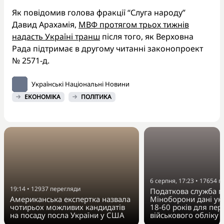
Як повідомив голова фракції “Слуга народу”
Давид Арахамія,
МВФ протягом трьох тижнів
надасть Україні транш
після того, як Верховна
Рада підтримає в другому читанні законопроект
№ 2571-д.
Українські Національні Новини
ЕКОНОМІКА
ПОЛІТИКА
6 серпня, 17:23
•
17654
п
19:14
•
12937
перегляди
Податкова служба п
Американська експертка назвала
Міноборони дані укр
чотирьох можливих кандидатів
18-60 років для пер
на посаду посла України у США
військового обліку