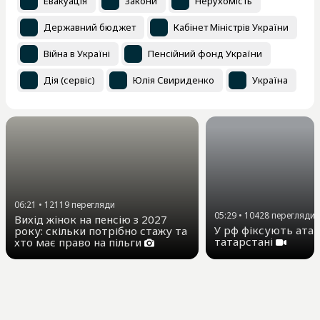
Евакуація
Закони
Нерухомість
Державний бюджет
Кабінет Міністрів України
Війна в Україні
Пенсійний фонд України
Дія (сервіс)
Юлія Свириденко
Україна
06:21
•
12119
перегляди
05:29
•
10428
перегляди
Вихід жінок на пенсію з 2027
У рф фіксують атак
року: скільки потрібно стажу та
татарстані
хто має право на пільги