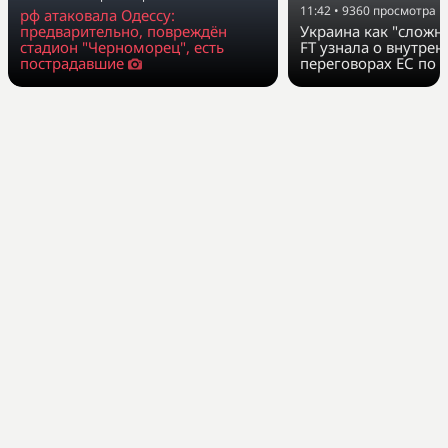
11:42
•
9360
просмотра
рф атаковала Одессу:
предварительно, повреждён
Украина как "сложн
стадион "Черноморец", есть
FT узнала о внутрен
пострадавшие
переговорах ЕС по