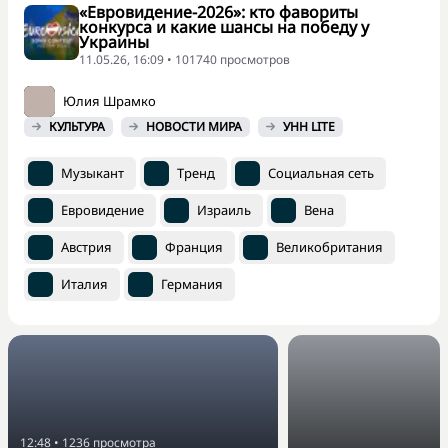
«Евровидение-2026»: кто фавориты
конкурса и какие шансы на победу у
Украины
11.05.26, 16:09 • 101740 просмотров
Юлия Шрамко
КУЛЬТУРА
НОВОСТИ МИРА
УНН LITE
Музыкант
Тренд
Социальная сеть
Евровидение
Израиль
Вена
Австрия
Франция
Великобритания
Италия
Германия
12:48
•
1236
просмотра