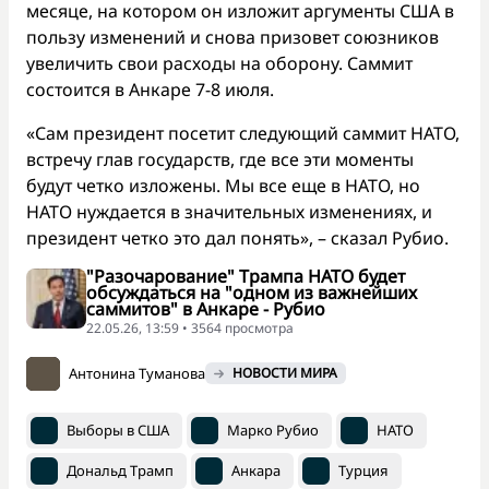
месяце, на котором он изложит аргументы США в
пользу изменений и снова призовет союзников
увеличить свои расходы на оборону. Саммит
состоится в Анкаре 7-8 июля.
«Сам президент посетит следующий саммит НАТО,
встречу глав государств, где все эти моменты
будут четко изложены. Мы все еще в НАТО, но
НАТО нуждается в значительных изменениях, и
президент четко это дал понять», – сказал Рубио.
"Разочарование" Трампа НАТО будет
обсуждаться на "одном из важнейших
саммитов" в Анкаре - Рубио
22.05.26, 13:59 • 3564 просмотра
Антонина Туманова
НОВОСТИ МИРА
Выборы в США
Марко Рубио
НАТО
Дональд Трамп
Анкара
Турция