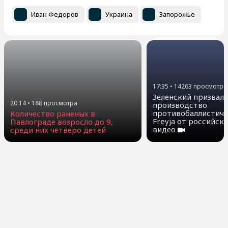
Иван Федоров
Украина
Запорожье
17:35
•
14263
просмотра
Зеленский призвал
20:14
•
188
просмотра
производство
противобаллистиче
Количество раненых в
Freyja от российск
Павлограде возросло до 9,
видео
среди них четверо детей