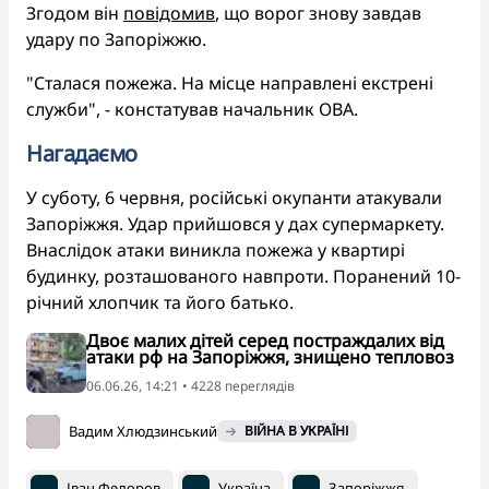
Згодом він
повідомив
, що ворог знову завдав
удару по Запоріжжю.
"Сталася пожежа. На місце направлені екстрені
служби", - констатував начальник ОВА.
Нагадаємо
У суботу, 6 червня, російські окупанти атакували
Запоріжжя. Удар прийшовся у дах супермаркету.
Внаслідок атаки виникла пожежа у квартирі
будинку, розташованого навпроти. Поранений 10-
річний хлопчик та його батько.
Двоє малих дітей серед постраждалих від
атаки рф на Запоріжжя, знищено тепловоз
06.06.26, 14:21 • 4228 переглядiв
Вадим Хлюдзинський
ВІЙНА В УКРАЇНІ
Іван Федоров
Україна
Запоріжжя