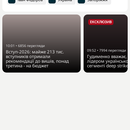
ЕКСКЛЮЗИВ
10:01
•
6856
перегляди
09:52
•
7994
перегляди
Вступ-2026: майже 213 тис.
вступників отримали
Гудименко вважає, Fi
рекомендації до вишів, понад
лідером українсько
третина - на бюджет
сегменті deep strike