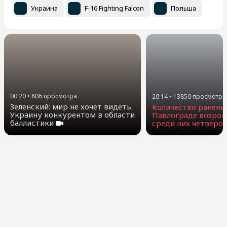
Украина
F-16 Fighting Falcon
Польша
00:20
•
806
просмотра
20:14
•
13850
просмотра
Зеленский: мир не хочет видеть
Количество ранены
Украину конкурентом в области
Павлограде возросл
баллистики
среди них четверо 