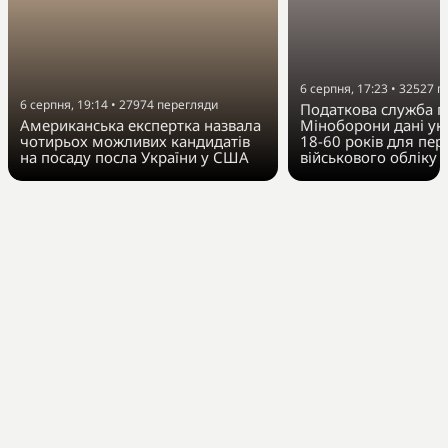
6 серпня, 17:23
•
32527
п
6 серпня, 19:14
•
27974
перегляди
Податкова служба п
Американська експертка назвала
Міноборони дані укр
чотирьох можливих кандидатів
18-60 років для пер
на посаду посла України у США
військового обліку