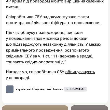
АР Крим під приводом нібито вирішення сімейних
питань.
Співробітники СБУ задокументували факти
протиправної діяльності фігуранта провадження.
Під час обшуку правоохоронці виявили
у помешканні зловмисника речові докази,
що підтверджують незаконну діяльність. У межах
кримінального провадження, розпочатого
слідчими СБУ за ч. 1 ст. 111 (державна зрада),
тривають слідчо-оперативні дії.
Нагадаємо, співробітника СБУ
обвинувачують
у держзраді.
Українські Національні Новини
КРИМІНАЛ