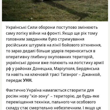
Українські Сили оборони поступово змінюють
саму логіку війни на фронті. Якщо ще рік тому
головним завданням було стримування
російських штурмів на лінії бойового зіткнення,
то зараз дедалі більше ударів переноситься в
оперативну глибину окупованих територій,
українські дрони вже полюють на логістику армії
рф у районах Донецька, Маріуполя, Бердянська
та навіть на ключовій трасі Таганрог – Джанкой,
передає
УНН.
Фактично Україна намагається створити для
росіян нову "кіл-зону" – територію, де будь-яке
переміщення техніки, пального чи особового
складу стає смертельно небезпечним. І якщо ця