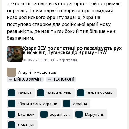
технології та навчить операторів – той і отримає
перевагу. І хоча наразі говорити про швидкий
крах російського фронту зарано, Україна
поступово створює для російської армії нову
реальність, де навіть глибокий тил більше не є
безпечним.
Удари ЗСУ по логістиці рф паралізують рух
військ від Луганська до Криму - ISW
01.06.26, 06:28 • 4462 перегляди
Андрій Тимощенков
ВІЙНА В УКРАЇНІ
ТЕХНОЛОГІЇ
Техніка
Воєнний стан
Війна в Україні
Збройні сили України
Україна
Джанкой
Бердянськ
Маріуполь
Донецьк