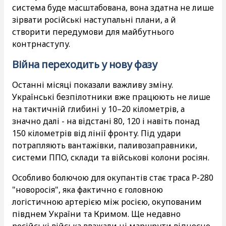
система буде масштабована, вона здатна не лише
зірвати російські наступальні плани, а й
створити передумови для майбутнього
контрнаступу.
Війна переходить у нову фазу
Останні місяці показали важливу зміну.
Українські безпілотники вже працюють не лише
на тактичній глибині у 10–20 кілометрів, а
значно далі - на відстані 80, 120 і навіть понад
150 кілометрів від лінії фронту. Під удари
потрапляють вантажівки, паливозаправники,
системи ППО, склади та військові колони росіян.
Особливо болючою для окупантів стає траса Р-280
"новоросія", яка фактично є головною
логістичною артерією між росією, окупованим
півднем України та Кримом. Ще недавно