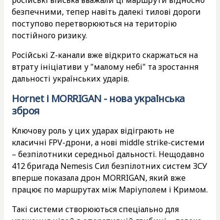
російські війська вважали ці маршрути відносно
безпечними, тепер навіть далекі тилові дороги
поступово перетворюються на територію
постійного ризику.
Російські Z-канали вже відкрито скаржаться на
втрату ініціативи у "малому небі" та зростання
дальності українських ударів.
Hornet і MORRIGAN - нова українська
зброя
Ключову роль у цих ударах відіграють не
класичні FPV-дрони, а нові middle strike-системи
– безпілотники середньої дальності. Нещодавно
412 бригада Nemesis Сил безпілотних систем ЗСУ
вперше показала дрон MORRIGAN, який вже
працює по маршрутах між Маріуполем і Кримом.
Такі системи створюються спеціально для