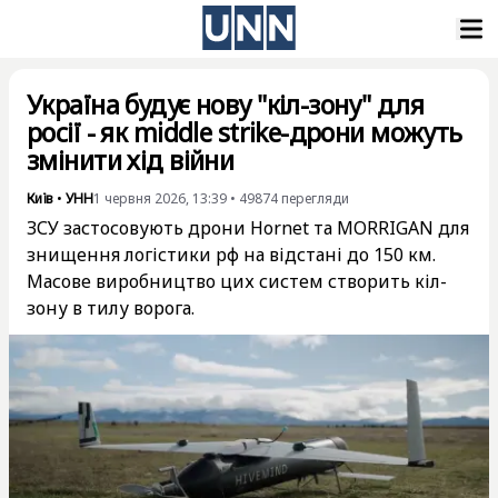
Україна будує нову "кіл-зону" для
росії - як middle strike-дрони можуть
змінити хід війни
Київ
•
УНН
1 червня 2026, 13:39
•
49874
перегляди
ЗСУ застосовують дрони Hornet та MORRIGAN для
знищення логістики рф на відстані до 150 км.
Масове виробництво цих систем створить кіл-
зону в тилу ворога.