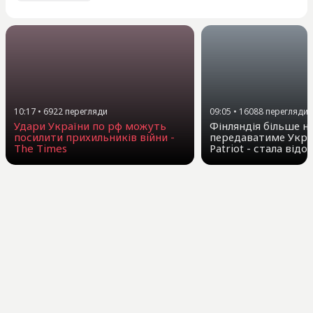
10:17
•
6922
перегляди
09:05
•
16088
перегляди
Удари України по рф можуть
Фінляндія більше н
посилити прихильників війни -
передаватиме Укра
The Times
Patriot - стала від