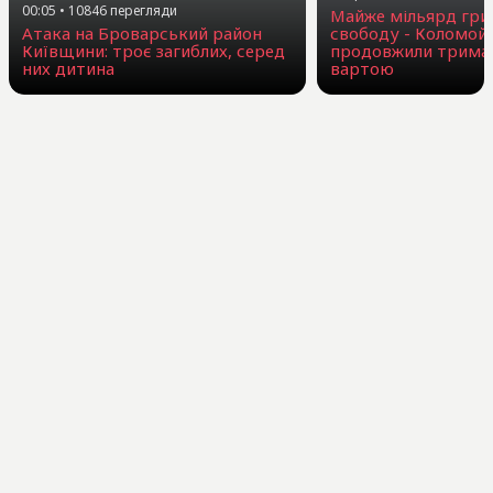
00:05
•
10846
перегляди
Майже мільярд гри
Атака на Броварський район
свободу - Коломой
Київщини: троє загиблих, серед
продовжили триман
них дитина
вартою