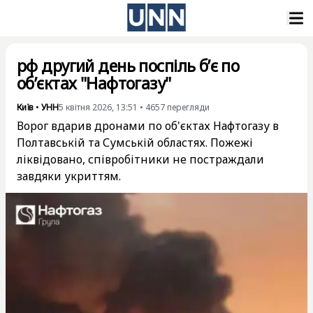
рф другий день поспіль б’є по
об’єктах "Нафтогазу"
Київ
•
УНН
5 квітня 2026, 13:51
•
4657
перегляди
Ворог вдарив дронами по об'єктах Нафтогазу в
Полтавській та Сумській областях. Пожежі
ліквідовано, співробітники не постраждали
завдяки укриттям.