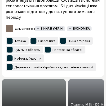
росія
атакувала
газопроводи, сховища та системи
теплопостачання протягом 151 дня. Фахівці вже
розпочали підготовку до наступного зимового
періоду.
Ольга Розгон
ВІЙНА В УКРАЇНІ
ЕКОНОМІКА
Техніка
Енергетика
Війна в Україні
Сумська область
Полтавська область
Нафтогаз України
Державна служба України з надзвичайних ситуацій
7 серпня, 16:28
•
25210
п