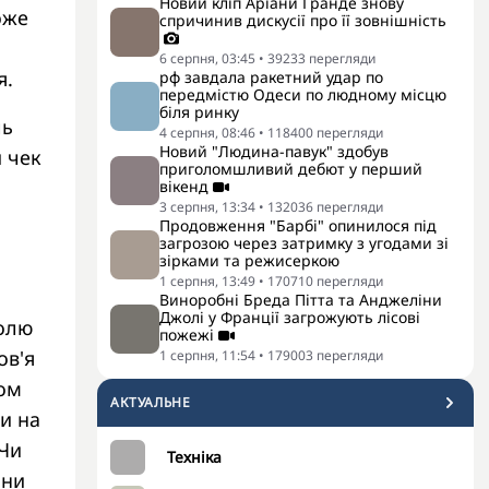
Новий кліп Аріани Гранде знову
оже
спричинив дискусії про її зовнішність
6 серпня, 03:45
•
39233
перегляди
я.
рф завдала ракетний удар по
передмістю Одеси по людному місцю
біля ринку
ль
4 серпня, 08:46
•
118400
перегляди
Новий "Людина-павук" здобув
й чек
приголомшливий дебют у перший
вікенд
3 серпня, 13:34
•
132036
перегляди
Продовження "Барбі" опинилося під
загрозою через затримку з угодами зі
зірками та режисеркою
1 серпня, 13:49
•
170710
перегляди
Виноробні Бреда Пітта та Анджеліни
Джолі у Франції загрожують лісові
ролю
пожежі
ов'я
1 серпня, 11:54
•
179003
перегляди
лом
АКТУАЛЬНЕ
и на
 Чи
Техніка
они