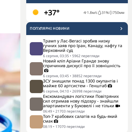
+37°
1.8
м/с
31
%
750
мм
ПОПУЛЯРНI НОВИНИ
Трамп у Лас-Вегасі зробив низку
гучних заяв про Іран, Канаду, нафту та
Верховний суд
6 серпня, 03:35
•
5962
перегляди
Новий кліп Аріани Гранде знову
спричинив дискусії про її зовнішність
6 серпня, 03:45
•
38852
перегляди
ЗСУ знищили понад 1300 окупантів і
майже 60 артсистем - Генштаб
6 серпня, 04:10
•
26998
перегляди
Екскомандувач логістики Повітряних
сил отримав нову підозру - знайшли
апартаменти у Буковелі і не тільки
06:49
•
21703
перегляди
Топ-7 крабових салатів на будь-який
смак
08:19
•
17070
перегляди