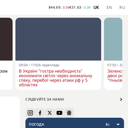
UK
EN
RU
$
44.69
€
51.63
↓
0.06
↑
0.09
09:04
•
11926
перегляди
07:50
•
2067
ером
В Україні "гостра необхідність"
Зеленськ
p
економити світло через аномальну
двох росі
спеку, перебої через атаки рф у 5
"тіньовог
областях
СЛІДКУЙТЕ ЗА НАМИ
ПОГОДА