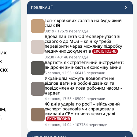
ПУБЛІКАЦІЇ
Топ-7 крабових салатів на будь-який
смак
08:19
•
17579
перегляди
Вдова пацієнта Odrex звернулася зі
скаргою до МОЗ – клініку треба
перевірити через можливу підробку
медичних документів
них
ЕКСКЛЮЗИВ
06:30
•
40146
перегляди
х
Вартість як стратегічний інструмент:
як дрони змінюють економіку війни
єю:
5 серпня, 12:55
•
66415
перегляди
Українцям можуть дозволити не
відповідати на робочі дзвінки та
повідомлення поза робочим часом -
нардеп
4 серпня, 17:53
•
85092
перегляди
40 днів ударів по росії – військовий
ям,
експерт розповів чи спрацювала
кампанія СБУ та чого чекати далі
.
ЕКСКЛЮЗИВ
4 серпня, 14:04
•
107784
перегляди