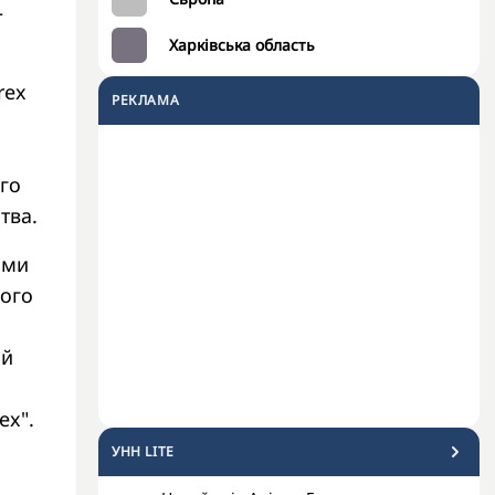
–
Харківська область
rex
РЕКЛАМА
ого
ства.
ими
ого
ий
ex".
УНН LITE