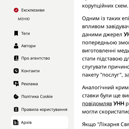
корупційних схем.
Ексклюзиви
Одним із таких еп
МЕНЮ
впливом завідувач
Теги
даними джерел
У
попередньою змов
Автори
виготовленні меди
стати підставою д
Про агентство
слугувати причино
Контакти
пакету "послуг", з
Реклама
Аналогічний кримі
ставки були ще ви
Політика Cookie
повідомляв
УНН
р
Правила користування
могли скористатис
Архів
Якщо "Лікарня Свя