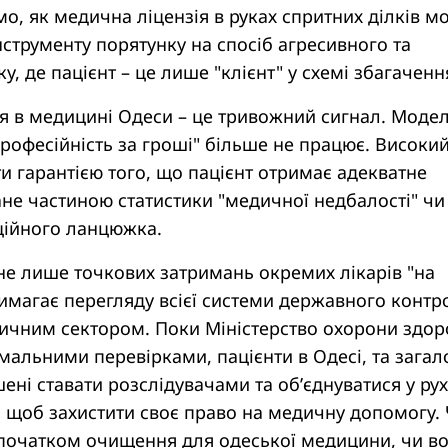
о, як медична ліцензія в руках спритних ділків м
нструменту порятунку на спосіб агресивного та
у, де пацієнт – це лише "клієнт" у схемі збагаченн
ся в медицині Одеси – це тривожний сигнал. Моде
 професійність за гроші" більше не працює. Високи
ути гарантією того, що пацієнт отримає адекватне
тане частиною статистики "медичної недбалості" чи
ційного ланцюжка.
не лише точкових затримань окремих лікарів "на
имагає перегляду всієї системи державного конт
ичним сектором. Поки Міністерство охорони здор
альними перевірками, пацієнти в Одесі, та зага
ені ставати розслідувачами та об’єднуватися у рух
 щоб захистити своє право на медичну допомогу.
и початком очищення для одеської медицини, чи в