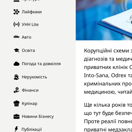
Лайфхаки
УНН Lite
Авто
Корупційні схеми 
Освіта
діагнозів та меди
Погода та довкілля
приватних клінік 
Into-Sana, Odrex 
Нерухомість
кримінальних про
Фінанси
медициною, читай
Кулінар
Ще кілька років т
що тут буде безпеч
Новини Бізнесу
Проте реалії повн
приватні медзакла
Публікації