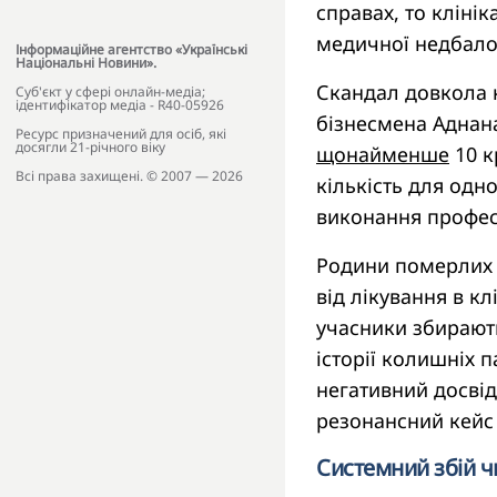
справах, то кліні
медичної недбало
Інформаційне агентство «Українські
Національні Новини».
Скандал довкола 
Cуб'єкт у сфері онлайн-медіа;
ідентифікатор медіа - R40-05926
бізнесмена Аднана
Ресурс призначений для осіб, які
досягли 21-річного віку
щонайменше
10 к
Всі права захищені. © 2007 — 2026
кількість для одно
виконання професі
Родини померлих 
від лікування в кл
учасники збирают
історії колишніх п
негативний досвід
резонансний кейс 
Системний збій ч