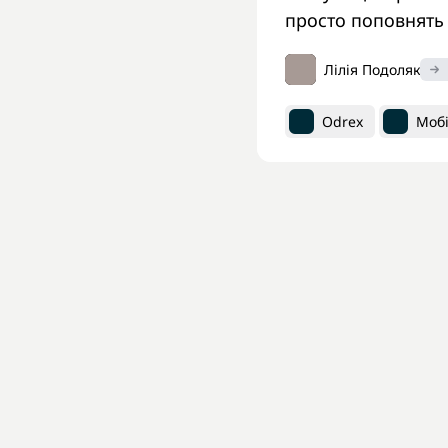
просто поповнять 
Лілія Подоляк
Odrex
Мобі