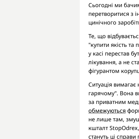
Сьогодні ми бачим
перетворитися з і
цинічного заробітк
Те, що відбуваєть
"купити якість та
у касі перестав б
лікування, а не с
фігурантом коруп
Ситуація вимагає 
гарячому". Вона в
за приватним мед
обмежуються
форм
не лише там, змуш
кшталт StopOdrex,
стануть ці справ