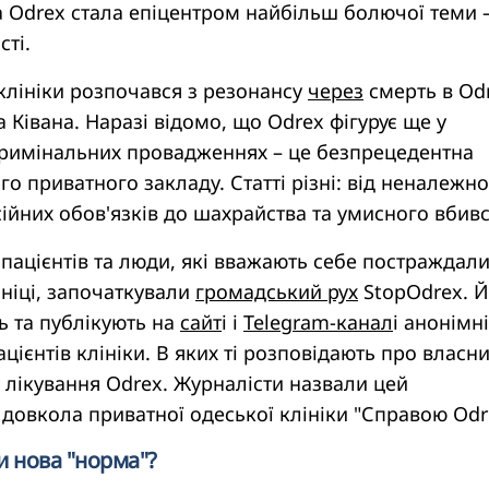
ка Odrex стала епіцентром найбільш болючої теми 
сті.
клініки розпочався з резонансу
через
смерть в Od
 Ківана. Наразі відомо, що Odrex фігурує ще у
римінальних провадженнях – це безпрецедентна
го приватного закладу. Статті різні: від неналежн
йних обов'язків до шахрайства та умисного вбив
пацієнтів та люди, які вважають себе постраждал
ініці, започаткували
громадський рух
StopOdrex. Й
ь та публікують на
сайт
і і
Telegram-канал
і анонімні
ацієнтів клініки. В яких ті розповідають про власн
 лікування Odrex. Журналісти назвали цей
довкола приватної одеської клініки "Справою Odr
и нова "норма"?