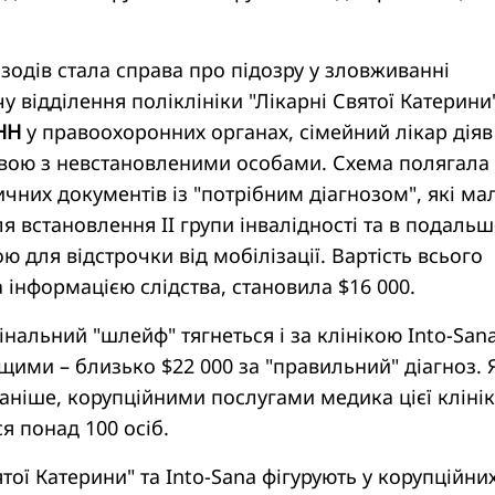
ізодів стала справа про підозру у зловживанні
у відділення поліклініки "Лікарні Святої Катерини"
НН
у правоохоронних органах, сімейний лікар діяв
ою з невстановленими особами. Схема полягала 
чних документів із "потрібним діагнозом", які ма
ля встановлення II групи інвалідності та в подаль
ю для відстрочки від мобілізації. Вартість всього
а інформацією слідства, становила $16 000.
нальний "шлейф" тягнеться і за клінікою Into-Sana
щими – близько $22 000 за "правильний" діагноз. 
аніше, корупційними послугами медика цієї кліні
я понад 100 осіб.
тої Катерини" та Into-Sana фігурують у корупційни