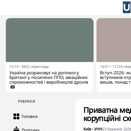
10:14
•
8822
перегляди
10:01
•
12724
пер
Україна розраховує на допомогу
Вступ-2026: м
Британії у посиленні ППО, авіаційних
вступників от
спроможностей і виробництві дронів
вишів, понад 
РУБРИКИ
Приватна мед
корупційні сх
Головна
Київ
•
УНН
23 березня 2026
Політика