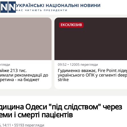
ЕКСКЛЮЗИВ
егляди
09:52
•
12005
перегляди
айже 213 тис.
Гудименко вважає, Fire Point лід
римали рекомендації до
українського ОПК у сегменті dee
третина - на бюджет
strike
ицина Одеси "під слідством" через
еми і смерті пацієнтів
, 14:11
•
55193
перегляди