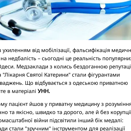
з ухиленням від мобілізації, фальсифікація медич
чна недбалість – сьогодні це реальність популярни
Одеси. Медзаклади з колись бездоганною репутаці
та "Лікарня Святої Катерини" стали фігурантами
ваджень. Що відбувається з одеською приватною
те в матеріалі
УНН.
ому пацієнт йшов у приватну медицину з розумінн
но та якісно, швидко та дорого, але й без корупції
омасштабної війни підсвітили інший бік медалі:
ди стали "зручним" інструментом для реалізації