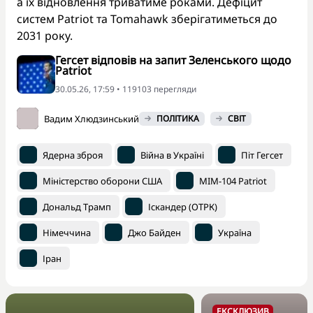
а їх відновлення триватиме роками. Дефіцит
систем Patriot та Tomahawk зберігатиметься до
2031 року.
Гегсет відповів на запит Зеленського щодо
Patriot
30.05.26, 17:59 • 119103 перегляди
Вадим Хлюдзинський
ПОЛІТИКА
СВІТ
Ядерна зброя
Війна в Україні
Піт Гегсет
Міністерство оборони США
MIM-104 Patriot
Дональд Трамп
Іскандер (ОТРК)
Німеччина
Джо Байден
Україна
Іран
ЕКСКЛЮЗИВ