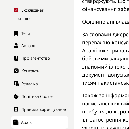
стверджують, що т
фінансування забе
Ексклюзиви
МЕНЮ
Офіційно ані влада
Теги
За словами джерел
переважно консуль
Автори
Аравії вже тривали
бойовими завданн
Про агентство
знайомий із текст
Контакти
документ допускає
тисяч пакистанськ
Реклама
Також за інформа
Політика Cookie
пакистанських вій
Правила користування
прибуття до корол
тлі загострення к
Архів
ударів по саудівсь