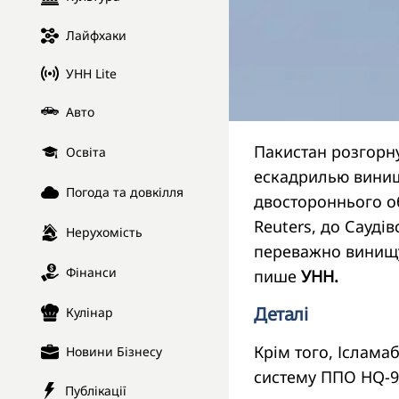
Лайфхаки
УНН Lite
Авто
Пакистан розгорну
Освіта
ескадрилью винищ
Погода та довкілля
двостороннього о
Reuters, до Сауді
Нерухомість
переважно винищу
Фінанси
пише
УНН.
Деталі
Кулінар
Крім того, Іслама
Новини Бізнесу
систему ППО HQ-9 
Публікації