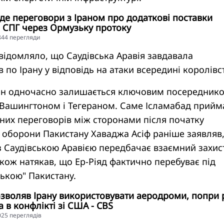
де переговори з Іраном про додаткові поставки
 СПГ через Ормузьку протоку
4844 перегляди
відомляло, що Саудівська Аравія завдавала
 по Ірану у відповідь на атаки всередині королівс
ан одночасно залишається ключовим посереднико
Вашингтоном і Тегераном. Саме Ісламабад прийм
них переговорів між сторонами після початку
р оборони Пакистану Хаваджа Асіф раніше заявляв
 Саудівською Аравією передбачає взаємний захист
також натякав, що Ер-Ріяд фактично перебуває під
ькою" Пакистану.
зволяв Ірану використовувати аеродроми, попри 
 в конфлікті зі США - CBS
4025 переглядiв