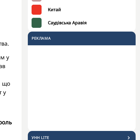
Китай
Саудівська Аравія
РЕКЛАМА
тва.
м у
ав
, що
 у
роль
УНН LITE