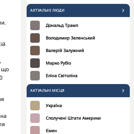
АКТУАЛЬНI ЛЮДИ
ли.
Дональд Трамп
Володимир Зеленський
ій
Валерій Залужний
,
Марко Рубіо
, що
Еліна Світоліна
0
АКТУАЛЬНІ МІСЦЯ
ня
Україна
 на
Сполучені Штати Америки
ля
Ємен