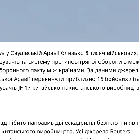
в у Саудівській Аравії близько 8 тисяч військових,
увачів та систему протиповітряної оборони в ме
боронного пакту між країнами. За даними джерел
вської Аравії перекинули приблизно 16 бойових літа
вачів JF-17 китайсько-пакистанського виробництв
бад нібито направив дві ескадрильї безпілотників 
китайського виробництва. Усі джерела Reuters