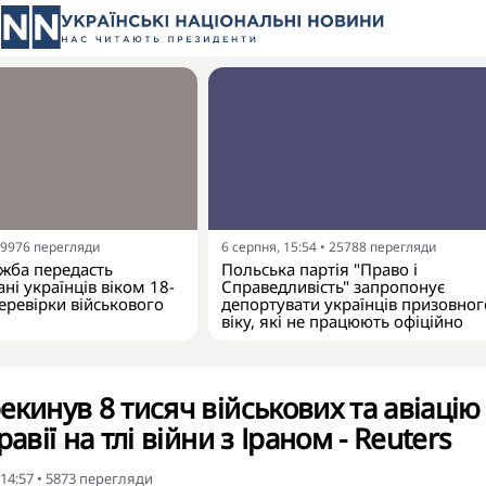
9976
перегляди
6 серпня, 15:54
•
25788
перегляди
жба передасть
Польська партія "Право і
ні українців віком 18-
Справедливість" запропонує
еревірки військового
депортувати українців призовног
віку, які не працюють офіційно
екинув 8 тисяч військових та авіацію
авії на тлі війни з Іраном - Reuters
 14:57
•
5873
перегляди