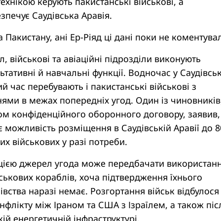
ехнікою керують пакистанські військові, а
зпечує Саудівська Аравія.
 Пакистану, ані Ер-Ріяд ці дані поки не коментува
, військові та авіаційні підрозділи виконують
тативні й навчальні функції. Водночас у Саудівськ
й час перебувають і пакистанські військові з
ями в межах попередніх угод. Один із чиновників
ом конфіденційного оборонного договору, заявив
 можливість розміщення в Саудівській Аравії до 8
их військових у разі потреби.
цією джерел угода може передбачати використан
ськових кораблів, хоча підтвердження їхнього
івства наразі немає. Розгортання військ відбулося
онфлікту між Іраном та США з Ізраїлем, а також піс
кій енергетичній інфраструктурі.