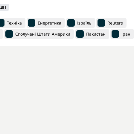
СВІТ
Техніка
Енергетика
Ізраїль
Reuters
Сполучені Штати Америки
Пакистан
Іран