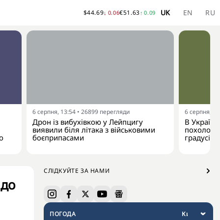
UK
EN
RU
$
44.69
€
51.63
↓
0.06
↑
0.09
6 серпня, 13:54
•
26899
перегляди
6 серпня, 13
Дрон із вибухівкою у Лейпцигу
В Україну
виявили біля літака з військовими
похолодан
о
боєприпасами
градусів
СЛІДКУЙТЕ ЗА НАМИ
 до
ПОГОДА