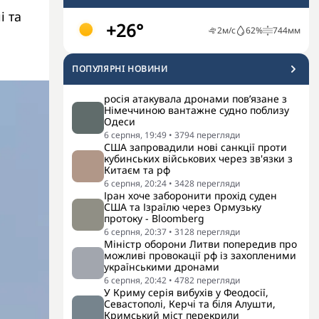
і та
+26°
2
м/с
62
%
744
мм
ПОПУЛЯРНI НОВИНИ
росія атакувала дронами пов’язане з
Німеччиною вантажне судно поблизу
Одеси
6 серпня, 19:49
•
3794
перегляди
США запровадили нові санкції проти
кубинських військових через зв'язки з
Китаєм та рф
6 серпня, 20:24
•
3428
перегляди
Іран хоче заборонити прохід суден
США та Ізраїлю через Ормузьку
протоку - Bloomberg
6 серпня, 20:37
•
3128
перегляди
Міністр оборони Литви попередив про
можливі провокації рф із захопленими
українськими дронами
6 серпня, 20:42
•
4782
перегляди
У Криму серія вибухів у Феодосії,
Севастополі, Керчі та біля Алушти,
Кримський міст перекрили