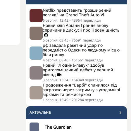
Netflix представить "розширений
погляд" на Grand Theft Auto VI
6 серпня, 13:42
•
43964
перегляди
Новий кліп Аріани Гранде знову
спричинив дискусії про її зовнішність
6 серпня, 03:45
•
76691
перегляди
рф завдала ракетний удар по
передмістю Одеси по людному місцю
біля ринку
4 серпня, 08:46
•
151561
перегляди
Новий "Людина-павук" здобув
приголомшливий дебют у перший
вікенд
3 серпня, 13:34
•
164348
перегляди
Продовження "Барбі" опинилося під
загрозою через затримку з угодами зі
зірками та режисеркою
1 серпня, 13:49
•
201284
перегляди
АКТУАЛЬНЕ
The Guardian