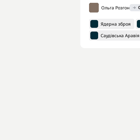
Ольга Розгон
Ядерна зброя
Саудівська Аравія