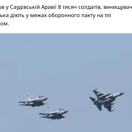
 у Саудівській Аравії 8 тисяч солдатів, винищувач
ька діють у межах оборонного пакту на тлі
ном.