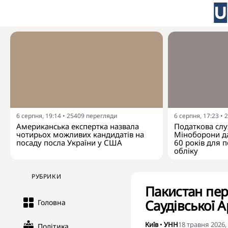
6 серпня, 19:14
•
25409
перегляди
6 серпня, 17:23
•
2
Американська експертка назвала
Податкова слу
чотирьох можливих кандидатів на
Міноборони да
посаду посла України у США
60 років для п
обліку
РУБРИКИ
Пакистан пер
Саудівської Ар
Головна
Київ
•
УНН
18 травня 2026,
Політика