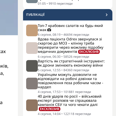
01:05
•
9910
перегляди
ПУБЛІКАЦІЇ
Топ-7 крабових салатів на будь-який
смак
6 серпня, 08:19
•
46694
перегляди
Вдова пацієнта Odrex звернулася зі
скаргою до МОЗ – клініку треба
перевірити через можливу підробку
жах
медичних документів
ЕКСКЛЮЗИВ
6 серпня, 06:30
•
58526
перегляди
Вартість як стратегічний інструмент:
як дрони змінюють економіку війни
ків,
5 серпня, 12:55
•
84360
перегляди
а,
Українцям можуть дозволити не
відповідати на робочі дзвінки та
повідомлення поза робочим часом -
нардеп
4 серпня, 17:53
•
101881
перегляди
40 днів ударів по росії – військовий
експерт розповів чи спрацювала
та
кампанія СБУ та чого чекати далі
ЕКСКЛЮЗИВ
4 серпня, 14:04
•
122118
перегляди