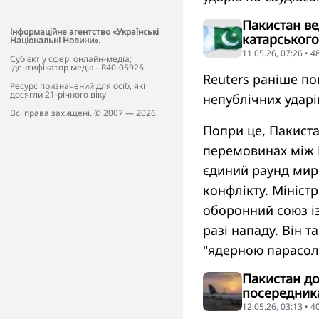
Пакистан ве
Інформаційне агентство «Українські
катарського
Національні Новини».
11.05.26, 07:26 • 
Cуб'єкт у сфері онлайн-медіа;
ідентифікатор медіа - R40-05926
Reuters раніше по
Ресурс призначений для осіб, які
досягли 21-річного віку
непублічних ударів
Всі права захищені. © 2007 — 2026
Попри це, Пакист
перемовинах між 
єдиний раунд мир
конфлікту. Мініст
оборонний союз із
разі нападу. Він 
"ядерною парасол
Пакистан до
посередника
12.05.26, 03:13 • 