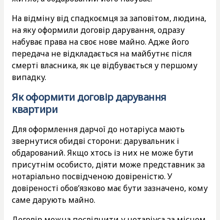
На відміну від спадкоємця за заповітом, людина,
на яку оформили договір дарування, одразу
набуває права на своє нове майно. Адже його
передача не відкладається на майбутнє після
смерті власника, як це відбувається у першому
випадку.
Як оформити договір дарування
квартири
Для оформлення дарчої до нотаріуса мають
звернутися обидві сторони: дарувальник і
обдарований. Якщо хтось із них не може бути
присутнім особисто, діяти може представник за
нотаріально посвідченою довіреністю. У
довіреності обов’язково має бути зазначено, кому
саме дарують майно.
Договір можна посвідчити у нотаріуса за місцем