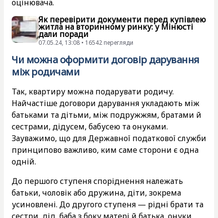
оцінювача.
Як перевірити документи перед купівлею
житла на вторинному ринку: у Мінюсті
дали поради
07.05.24, 13:08 • 16542 перегляди
Чи можна оформити договір дарування
між родичами
Так, квартиру можна подарувати родичу.
Найчастіше договори дарування укладають між
батьками та дітьми, між подружжям, братами й
сестрами, дідусем, бабусею та онуками.
Зауважимо, що для Державної податкової служби
принципово важливо, ким саме сторони є одна
одній.
До першого ступеня споріднення належать
батьки, чоловік або дружина, діти, зокрема
усиновлені. До другого ступеня — рідні брати та
сестри, дід, баба з боку матері й батька, онуки.