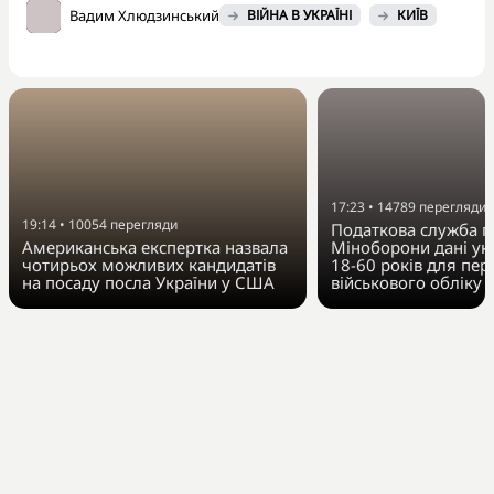
Вадим Хлюдзинський
ВІЙНА В УКРАЇНІ
КИЇВ
17:23
•
14789
перегляди
19:14
•
10054
перегляди
Податкова служба п
Американська експертка назвала
Міноборони дані укр
чотирьох можливих кандидатів
18-60 років для пер
на посаду посла України у США
військового обліку