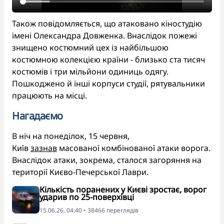
Також повідомляється, що атаковано кіностудію
імені Олександра Довженка. Внаслідок пожежі
знищено костюмний цех із найбільшою
костюмною колекцією країни - близько ста тисяч
костюмів і три мільйони одиниць одягу.
Пошкоджено й інші корпуси студії, рятувальники
працюють на місці.
Нагадаємо
В ніч на понеділок, 15 червня,
Київ
зазнав
масованої комбінованої атаки ворога.
Внаслідок атаки, зокрема, сталося загоряння на
території Києво-Печерської Лаври.
Кількість поранених у Києві зростає, ворог
ударив по 25-поверхівці
15.06.26, 04:40 • 38466 переглядiв