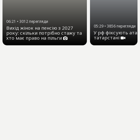
06:21
•
3012
перегляди
05:29
•
3856
перегляди
Вихід жінок на пенсію з 2027
У рф фіксують атак
року: скільки потрібно стажу та
татарстані
хто має право на пільги