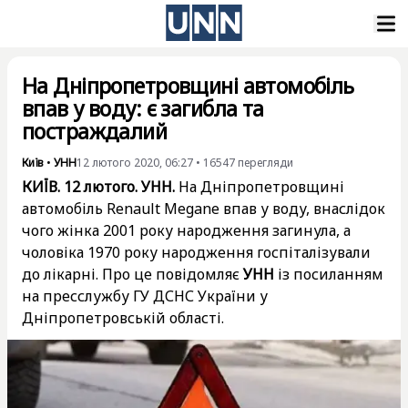
На Дніпропетровщині автомобіль
впав у воду: є загибла та
постраждалий
Київ
•
УНН
12 лютого 2020, 06:27
•
16547
перегляди
КИЇВ. 12 лютого. УНН.
На Дніпропетровщині
автомобіль Renault Megane впав у воду, внаслідок
чого жінка 2001 року народження загинула, а
чоловіка 1970 року народження госпіталізували
до лікарні. Про це повідомляє
УНН
із посиланням
на пресслужбу ГУ ДСНС України у
Дніпропетровській області.