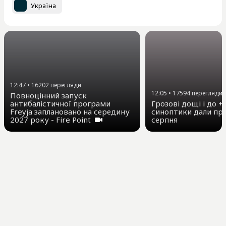
Україна
12:47
•
16202
перегляди
12:05
•
17594
перегляди
Повноцінний запуск
антибалістичної програми
Грозові дощі і до +3
Freyja заплановано на середину
синоптики дали про
2027 року - Fire Point
серпня