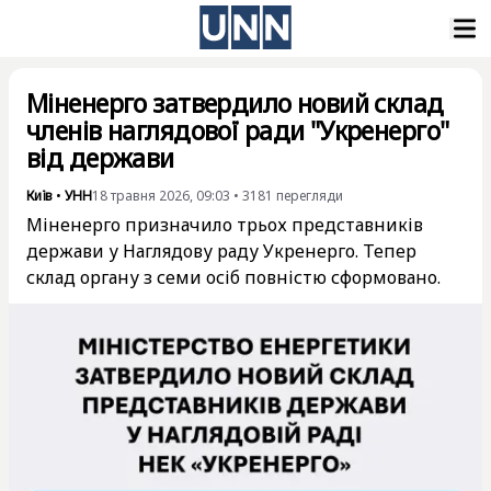
Міненерго затвердило новий склад
членів наглядової ради "Укренерго"
від держави
Київ
•
УНН
18 травня 2026, 09:03
•
3181
перегляди
Міненерго призначило трьох представників
держави у Наглядову раду Укренерго. Тепер
склад органу з семи осіб повністю сформовано.