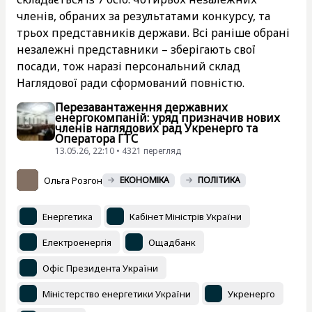
членів, обраних за результатами конкурсу, та
трьох представників держави. Всі раніше обрані
незалежні представники – зберігають свої
посади, тож наразі персональний склад
Наглядової ради сформований повністю.
Перезавантаження державних
енергокомпаній: уряд призначив нових
членів наглядових рад Укренерго та
Оператора ГТС
13.05.26, 22:10 • 4321 перегляд
Ольга Розгон
ЕКОНОМІКА
ПОЛІТИКА
Енергетика
Кабінет Міністрів України
Електроенергія
Ощадбанк
Офіс Президента України
Міністерство енергетики України
Укренерго