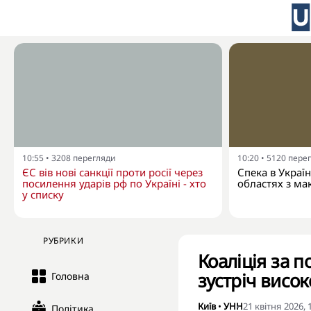
10:55
•
3208
перегляди
10:20
•
5120
пере
ЄС вів нові санкції проти росії через
Спека в Украї
посилення ударів рф по Україні - хто
областях з ма
у списку
РУБРИКИ
Коаліція за 
зустріч висок
Головна
Київ
•
УНН
21 квітня 2026, 
Політика