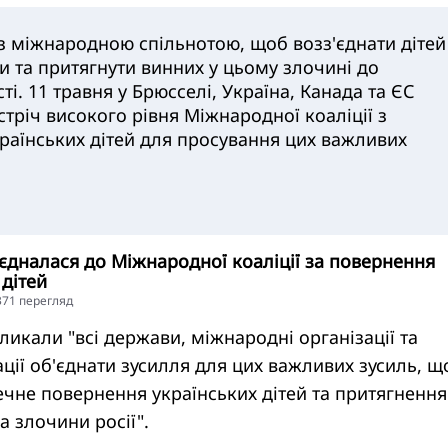
 міжнародною спільнотою, щоб возз'єднати дітей
ми та притягнути винних у цьому злочині до
ті. 11 травня у Брюсселі, Україна, Канада та ЄС
стріч високого рівня Міжнародної коаліції з
раїнських дітей для просування цих важливих
дналася до Міжнародної коаліції за повернення
 дітей
4371 перегляд
ликали "всі держави, міжнародні організації та
ації об'єднати зусилля для цих важливих зусиль, щ
чне повернення українських дітей та притягнення
а злочини росії".