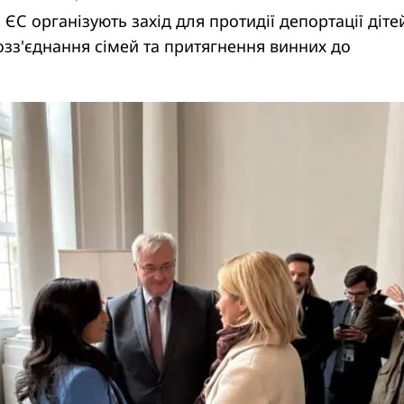
 ЄС організують захід для протидії депортації діте
озз'єднання сімей та притягнення винних до