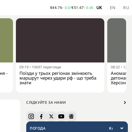
UK
EN
RU
$
44.76
€
51.67
↑
0.07
↑
0.05
09:19
•
10697
перегляди
08:32
•
1212
ня -
Поїзди у трьох регіонах змінюють
Аномальн
маршрут через удари рф - що треба
детонацію
знати
Херсонщ
СЛІДКУЙТЕ ЗА НАМИ
ПОГОДА