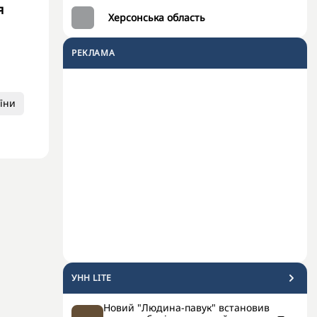
я
Херсонська область
РЕКЛАМА
їни
УНН LITE
Новий "Людина-павук" встановив