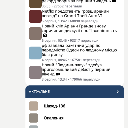
рекорд зборів за перший тиждень
05:35
•
27652
перегляди
Netflix представить "розширений
погляд" на Grand Theft Auto VI
6 серпня, 13:42
•
60890
перегляди
Новий кліп Аріани Гранде знову
спричинив дискусії про її зовнішність
6 серпня, 03:45
•
93317
перегляди
рф завдала ракетний удар по
передмістю Одеси по людному місцю
біля ринку
4 серпня, 08:46
•
167581
перегляди
Новий "Людина-павук" здобув
приголомшливий дебют у перший
вікенд
3 серпня, 13:34
•
179066
перегляди
АКТУАЛЬНЕ
Шахед-136
Опалення