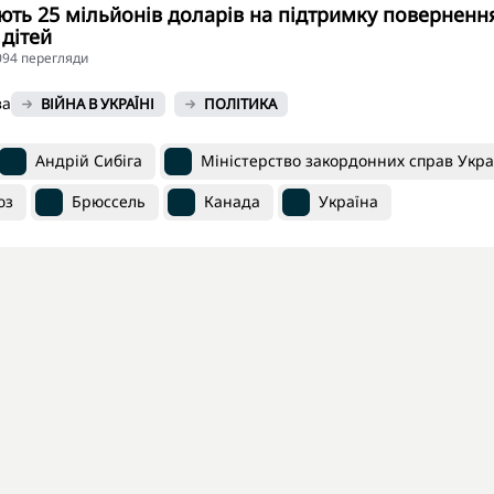
ть 25 мільйонів доларів на підтримку поверненн
 дітей
6094 перегляди
ва
ВІЙНА В УКРАЇНІ
ПОЛІТИКА
Андрій Сибіга
Міністерство закордонних справ Укра
юз
Брюссель
Канада
Україна