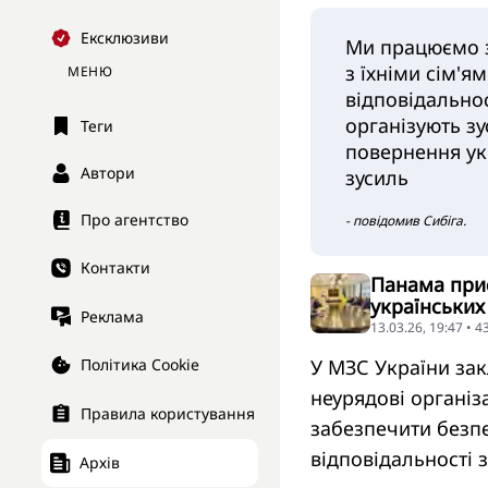
Ексклюзиви
Ми працюємо з
з їхніми сім'я
МЕНЮ
відповідальнос
організують зу
Теги
повернення ук
Автори
зусиль
Про агентство
- повідомив Сибіга.
Контакти
Панама приє
українських
Реклама
13.03.26, 19:47 • 
У МЗС України зак
Політика Cookie
неурядові організ
Правила користування
забезпечити безпе
відповідальності з
Архів