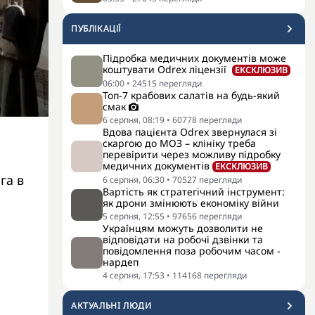
ПУБЛІКАЦІЇ
Підробка медичних документів може
коштувати Odrex ліцензії
ЕКСКЛЮЗИВ
06:00
•
24515
перегляди
Топ-7 крабових салатів на будь-який
смак
6 серпня, 08:19
•
60778
перегляди
Вдова пацієнта Odrex звернулася зі
скаргою до МОЗ – клініку треба
перевірити через можливу підробку
медичних документів
ЕКСКЛЮЗИВ
га в
6 серпня, 06:30
•
70527
перегляди
Вартість як стратегічний інструмент:
як дрони змінюють економіку війни
5 серпня, 12:55
•
97656
перегляди
Українцям можуть дозволити не
відповідати на робочі дзвінки та
повідомлення поза робочим часом -
нардеп
4 серпня, 17:53
•
114168
перегляди
АКТУАЛЬНI ЛЮДИ