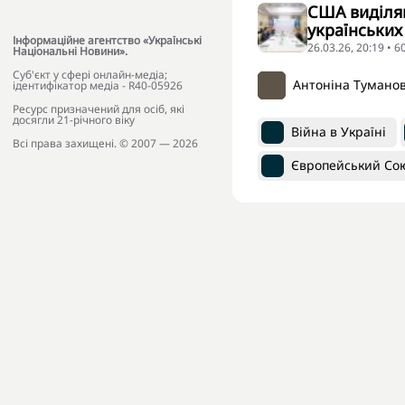
США виділяю
українських
Інформаційне агентство «Українські
26.03.26, 20:19 • 
Національні Новини».
Cуб'єкт у сфері онлайн-медіа;
Антоніна Тумано
ідентифікатор медіа - R40-05926
Ресурс призначений для осіб, які
досягли 21-річного віку
Війна в Україні
Всі права захищені. © 2007 — 2026
Європейський Со