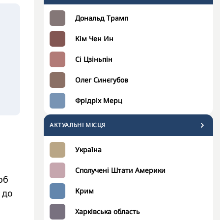
Дональд Трамп
Кім Чен Ин
Сі Цзіньпін
Олег Синєгубов
Фрідріх Мерц
АКТУАЛЬНІ МІСЦЯ
Україна
Сполучені Штати Америки
об
Крим
 до
Харківська область