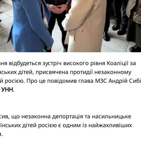
ня відбудеться зустріч високого рівня Коаліції за
ських дітей, присвячена протидії незаконному
 росією. Про це повідомив глава МЗС Андрій Сибі
є
УНН
.
сив, що незаконна депортація та насильницьке
нських дітей росією є одним із найжахливіших
и.