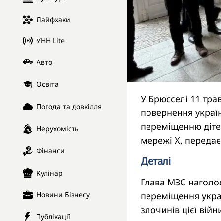
Лайфхаки
УНН Lite
Авто
Освіта
У Брюсселі 11 трав
Погода та довкілля
повернення україн
переміщенню дітей
Нерухомість
мережі Х, переда
Фінанси
Деталі
Кулінар
Глава МЗС наголо
переміщення украї
Новини Бізнесу
злочинів цієї війн
Публікації