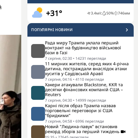
й
+31°
3.4
м/с
50
%
746
мм
ПОПУЛЯРНI НОВИНИ
Рада миру Трампа уклала перший
контракт на будівництво військової
бази в Газі
7 серпня, 02:30
•
14231
перегляди
11 мирних жителів, серед яких 4-річна
дитина, постраждали внаслідок атаки
хуситів у Саудівській Аравії
7 серпня, 04:16
•
4110
перегляди
Хакери атакували Blackstone, KKR та
десятки фінансових компаній США –
Reuters
7 серпня, 04:30
•
14999
перегляди
Карні після образ Трампа назвав
торговельні переговори зі США
"бридкими"
7 серпня, 04:58
•
6996
перегляди
Новий "Людина-павук" встановив
рекорд зборів за перший тиждень
05:35
•
27645
перегляди