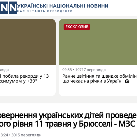
ЕКСКЛЮЗИВ
гляди
09:35
•
10717
перегляди
ні побила рекорди у 13
Раннє цвітіння та швидке обмілін
ксимумом у +39°
що чекає на річки в Україні
повернення українських дітей проведе
ого рівня 11 травня у Брюсселі - МЗС
13:24
•
3015
перегляди