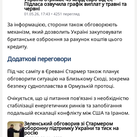
Підласа озвучила графік виплат у травні та
червні
01.05.26, 17:43 • 4251 перегляд
За інформацією, сторони також обговорюють
механізм, який дозволить Україні закуповувати
британське озброєння за рахунок коштів цього
кредиту.
Додаткові переговори
Під час саміту в Єревані Стармер також планує
обговорити ситуацію на Близькому Сході, зокрема
безпеку судноплавства в Ормузькій протоці.
Очікується, що ці питання пов’язані з необхідністю
стабілізації енергетичних ринків та запобігання
подальшій ескалації конфлікту між США та Іраном.
Зеленський обговорив зі Стармером
оборонну підтримку України та тиск на
росію