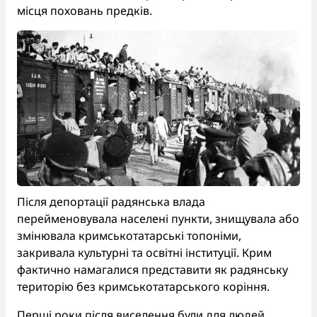
місця поховань предків.
Після депортації радянська влада
перейменовувала населені пункти, знищувала або
змінювала кримськотатарські топоніми,
закривала культурні та освітні інституції. Крим
фактично намагалися представити як радянську
територію без кримськотатарського коріння.
Перші роки після виселення були для людей