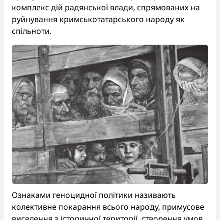
комплекс дій радянської влади, спрямованих на
руйнування кримськотатарського народу як
спільноти.
Ознаками геноцидної політики називають
колективне покарання всього народу, примусове
виселення з історичної території, створення умов,