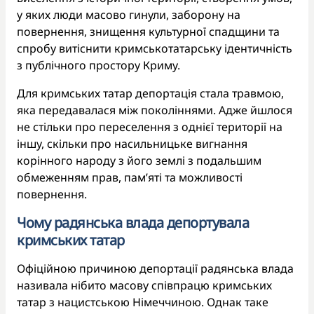
у яких люди масово гинули, заборону на
повернення, знищення культурної спадщини та
спробу витіснити кримськотатарську ідентичність
з публічного простору Криму.
Для кримських татар депортація стала травмою,
яка передавалася між поколіннями. Адже йшлося
не стільки про переселення з однієї території на
іншу, скільки про насильницьке вигнання
корінного народу з його землі з подальшим
обмеженням прав, пам’яті та можливості
повернення.
Чому радянська влада депортувала
кримських татар
Офіційною причиною депортації радянська влада
називала нібито масову співпрацю кримських
татар з нацистською Німеччиною. Однак таке