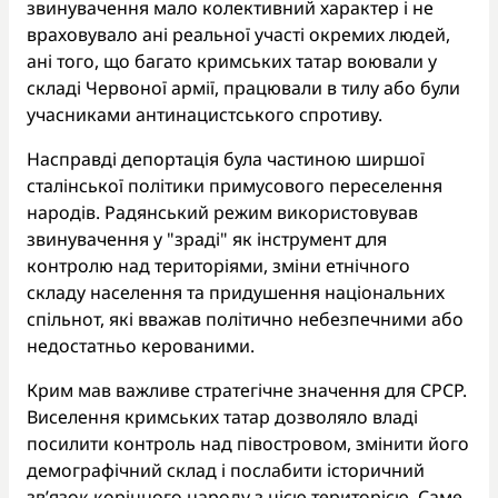
звинувачення мало колективний характер і не
враховувало ані реальної участі окремих людей,
ані того, що багато кримських татар воювали у
складі Червоної армії, працювали в тилу або були
учасниками антинацистського спротиву.
Насправді депортація була частиною ширшої
сталінської політики примусового переселення
народів. Радянський режим використовував
звинувачення у "зраді" як інструмент для
контролю над територіями, зміни етнічного
складу населення та придушення національних
спільнот, які вважав політично небезпечними або
недостатньо керованими.
Крим мав важливе стратегічне значення для СРСР.
Виселення кримських татар дозволяло владі
посилити контроль над півостровом, змінити його
демографічний склад і послабити історичний
зв’язок корінного народу з цією територією. Саме