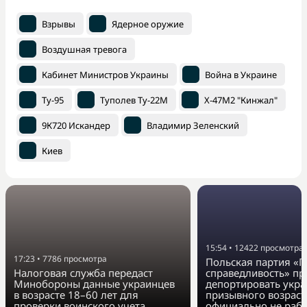
Взрывы
Ядерное оружие
Воздушная тревога
Кабинет Министров Украины
Война в Украине
Ту-95
Туполев Ту-22М
Х-47М2 "Кинжал"
9К720 Искандер
Владимир Зеленский
Киев
15:54
•
12422
просмотра
17:23
•
7786
просмотра
Польская партия «П
Налоговая служба передаст
справедливость» п
Минобороны данные украинцев
депортировать укра
в возрасте 18–60 лет для
призывного возраст
проверки воинского учета
официально не раб