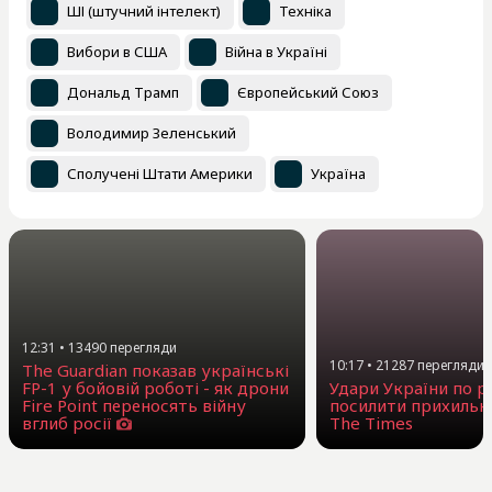
ШІ (штучний інтелект)
Техніка
Вибори в США
Війна в Україні
Дональд Трамп
Європейський Союз
Володимир Зеленський
Сполучені Штати Америки
Україна
12:31
•
13490
перегляди
10:17
•
21287
перегляди
The Guardian показав українські
FP-1 у бойовій роботі - як дрони
Удари України по 
Fire Point переносять війну
посилити прихильни
вглиб росії
The Times