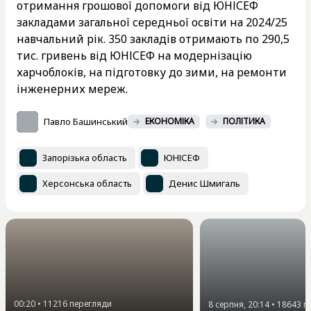
отримання грошової допомоги від ЮНІСЕФ
закладами загальної середньої освіти на 2024/25
навчальний рік. 350 закладів отримають по 290,5
тис. гривень від ЮНІСЕФ на модернізацію
харчоблоків, на підготовку до зими, на ремонти
інженерних мереж.
Павло Башинський
ЕКОНОМІКА
ПОЛІТИКА
Запорізька область
ЮНІСЕФ
Херсонська область
Денис Шмигаль
00:20
•
11216
перегляди
8 серпня, 20:14
•
18643
п