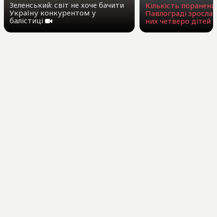
Зеленський: світ не хоче бачити
Кількість поранени
Україну конкурентом у
Павлограді зросла 
балістиці
них четверо дітей