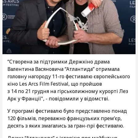
“Створена за підтримки Держкіно драма
Валентина Васяновича “Атлантида” отримала
головну нагороду 11-го фестивалю європейського
кіно Les Arcs Film Festival, що пройшов
з 14 по 21 грудня на гірськолижному курорті Лез
Арк у Франції", - повідомили у відомстві.
У програмі фестивалю було представлено понад
120 фільмів, переважно французьких прем’єр,
десять з яких змагались за гран-прі фестивалю.
Драма “Атлантида” є історією про майбутню