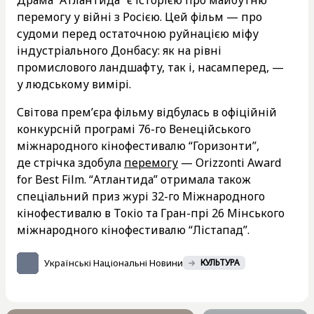
перемогу у війні з Росією. Цей фільм — про
судоми перед остаточною руйнацією міфу
індустріального Донбасу: як на рівні
промислового ландшафту, так і, насамперед, —
у людському вимірі.
Світова прем’єра фільму відбулась в офіційній
конкурсній програмі 76-го Венеційського
міжнародного кінофестивалю “Горизонти”,
де стрічка здобула
перемогу
— Orizzonti Award
for Best Film. “Атлантида” отримала також
спеціальний приз журі 32-го Міжнародного
кінофестивалю в Токіо та Гран-прі 26 Мінського
міжнародного кінофестивалю “Лістапад”.
Українські Національні Новини
КУЛЬТУРА