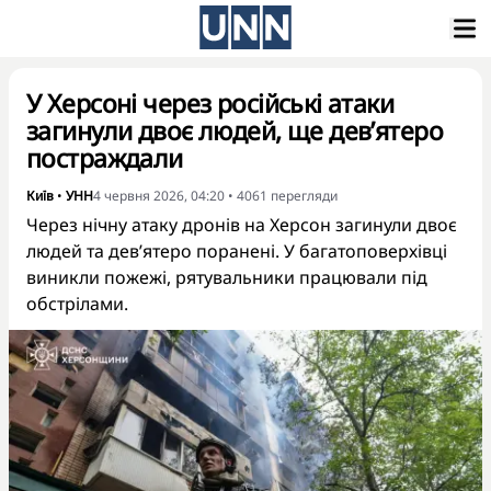
У Херсоні через російські атаки
загинули двоє людей, ще дев’ятеро
постраждали
Київ
•
УНН
4 червня 2026, 04:20
•
4061
перегляди
Через нічну атаку дронів на Херсон загинули двоє
людей та дев’ятеро поранені. У багатоповерхівці
виникли пожежі, рятувальники працювали під
обстрілами.