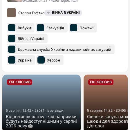
04.06.26, 04:21 • 4293 перегляди
Степан Гафтко
ВІЙНА В УКРАЇНІ
Вибухи
Евакуація
Пожежі
Війна в Україні
Державна служба України з надзвичайних ситуацій
Україна
Херсон
ЕКСКЛЮЗИВ
ЕКСКЛЮЗИВ
5 серпня, 15:42
•
28081
перегляди
5 серпня, 14:32
•
30495
п
Відпочинок влітку - які напрямки
Скільки кавуна можн
будуть найдоступнішими у серпні
шкоди для здоров'я
2026 року
дієтолог