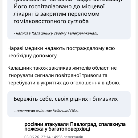
Його госпіталізовано до місцевої
лікарні із закритим переломом
гомілковостопного суглоба
- написав Калашник у своєму Телеграм-каналі.
Наразі медики надають постраждалому всю
необхідну допомогу.
Калашник також закликав жителів області не
ігнорувати сигнали повітряної тривоги та
перебувати в укриттях до оголошення відбою.
Бережіть себе, своїх рідних і близьких
– наголосив очільник Київської ОВА.
росіяни атакували Павлоград, спалахнула
пожежа у багатоповерхівці
03.06.26, 23:14 • 4956 переглядiв