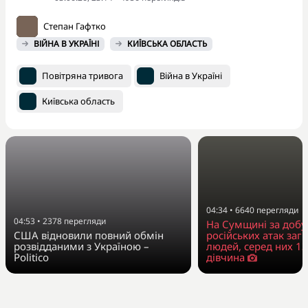
Степан Гафтко
ВІЙНА В УКРАЇНІ
КИЇВСЬКА ОБЛАСТЬ
Повітряна тривога
Війна в Україні
Київська область
04:34
•
6640
перегляди
04:53
•
2378
перегляди
На Сумщині за добу
США відновили повний обмін
російських атак заг
розвідданими з Україною –
людей, серед них 13
Politico
дівчина