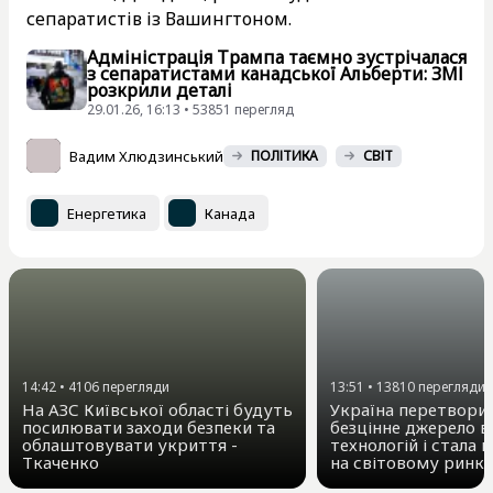
сепаратистів із Вашингтоном.
Адміністрація Трампа таємно зустрічалася
з сепаратистами канадської Альберти: ЗМІ
розкрили деталі
29.01.26, 16:13 • 53851 перегляд
Вадим Хлюдзинський
ПОЛІТИКА
СВІТ
Енергетика
Канада
14:42
•
4106
перегляди
13:51
•
13810
перегляди
На АЗС Київської області будуть
Україна перетворил
посилювати заходи безпеки та
безцінне джерело в
облаштовувати укриття -
технологій і стала
Ткаченко
на світовому ринк