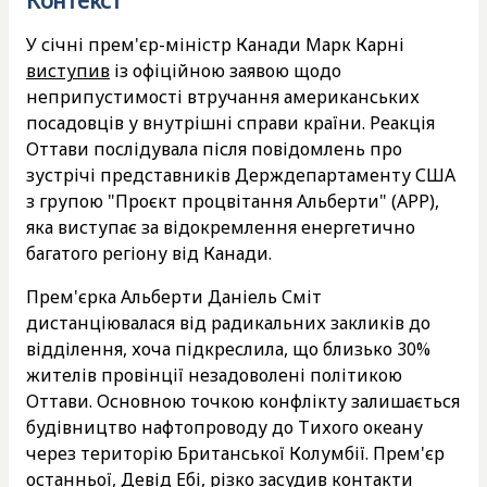
Контекст
У січні прем'єр-міністр Канади Марк Карні
виступив
із офіційною заявою щодо
неприпустимості втручання американських
посадовців у внутрішні справи країни. Реакція
Оттави послідувала після повідомлень про
зустрічі представників Держдепартаменту США
з групою "Проєкт процвітання Альберти" (APP),
яка виступає за відокремлення енергетично
багатого регіону від Канади.
Прем'єрка Альберти Даніель Сміт
дистанціювалася від радикальних закликів до
відділення, хоча підкреслила, що близько 30%
жителів провінції незадоволені політикою
Оттави. Основною точкою конфлікту залишається
будівництво нафтопроводу до Тихого океану
через територію Британської Колумбії. Прем'єр
останньої, Девід Ебі, різко засудив контакти