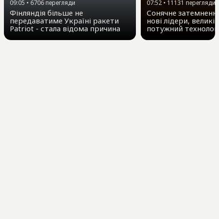
09:05
•
6706
перегляди
07:52
•
11131
перегляди
Фінляндія більше не
Сонячне затемнення
передаватиме Україні ракети
нові лідери, великі 
Patriot - стала відома причина
потужний технолог