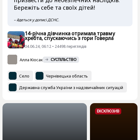
призвести до небезпечних наслідків.
Бережіть себе та своїх дітей!
– йдеться у дописі ДСНС.
14-річна дівчинка отримала травму
хребта, спускаючись з гори Говерла
04.06.24, 06:12 • 24498 переглядiв
Алла Кіосак
СУСПІЛЬСТВО
Село
Чернівецька область
Державна служба України з надзвичайних ситуацій
ЕКСКЛЮЗИВ