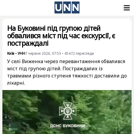
На Буковині під групою дітей
обвалився міст під час екскурсії, є
постраждалі
Київ
•
УНН
7 червня 2026, 07:53
•
45472
перегляди
У селі Виженка через перевантаження обвалився
міст під групою дітей. Постраждалих із
травмами різного ступеня тяжкості доставили до
лікарні.