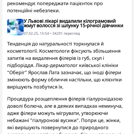
рекомендує попереджати пацієнток про
потенційні небезпеки.
У Львові лікарі видалили кілограмовий
жмут волосся зі шлунку 15-річної дівчинки
07.02.25, 15:54 • 34291 перегляд
Тенденція до натуральності торкнулася й
косметології. Косметологи фіксують збільшення
запитів на видалення філерів із губ, скул і
підборіддя. Лікар-дерматолог київської клініки
"Оберіг" Ярослав Лата зазначає, що іноді філери
змінюють форму обличчя настільки, що клієнтки
вирішують позбутися їх.
Процедура розщеплення філерів гіалуронідазою
доволі болюча, але в деяких випадках неминуча,
адже філери можуть мігрувати, утворюючи
небажані "гіалуронові вусики". Попри це, жінки,
які вирішують повернутися до природного