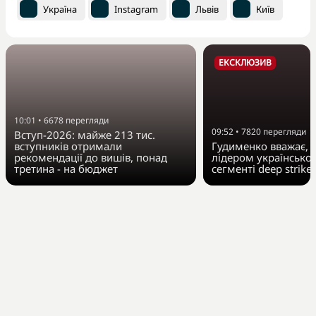
Україна
Instagram
Львів
Київ
ЕКСКЛЮЗИВ
10:01
•
6678
перегляди
09:52
•
7820
перегляди
Вступ-2026: майже 213 тис.
вступників отримали
Гудименко вважає, Fi
рекомендації до вишів, понад
лідером українсько
третина - на бюджет
сегменті deep strike