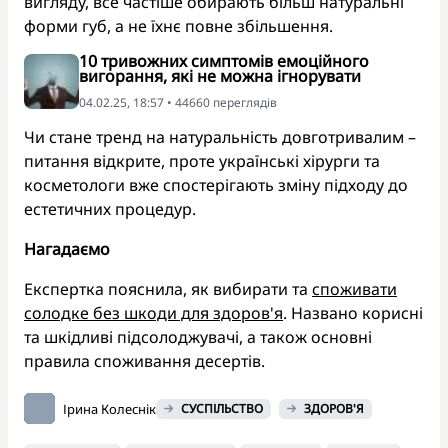
вигляду, все частіше обирають більш натуральні
форми губ, а не їхнє повне збільшення.
10 тривожних симптомів емоційного
вигорання, які не можна ігнорувати
04.02.25, 18:57 • 44660 переглядiв
Чи стане тренд на натуральність довготривалим –
питання відкрите, проте українські хірурги та
косметологи вже спостерігають зміну підходу до
естетичних процедур.
Нагадаємо
Експертка пояснила, як вибирати та
споживати
солодке без шкоди для здоров'я
. Названо корисні
та шкідливі підсолоджувачі, а також основні
правила споживання десертів.
Ірина Колеснік
СУСПІЛЬСТВО
ЗДОРОВ'Я