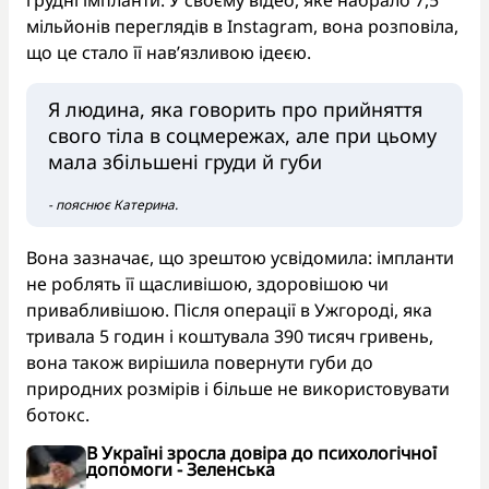
грудні імпланти. У своєму відео, яке набрало 7,5
мільйонів переглядів в Instagram, вона розповіла,
що це стало її нав’язливою ідеєю.
Я людина, яка говорить про прийняття
свого тіла в соцмережах, але при цьому
мала збільшені груди й губи
- пояснює Катерина.
Вона зазначає, що зрештою усвідомила: імпланти
не роблять її щасливішою, здоровішою чи
привабливішою. Після операції в Ужгороді, яка
тривала 5 годин і коштувала 390 тисяч гривень,
вона також вирішила повернути губи до
природних розмірів і більше не використовувати
ботокс.
В Україні зросла довіра до психологічної
допомоги - Зеленська