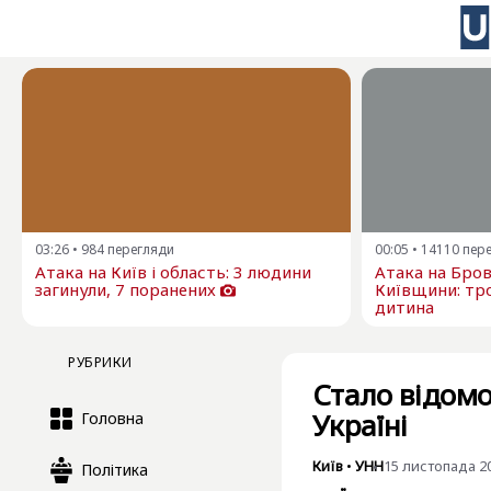
03:26
•
984
перегляди
00:05
•
14110
пер
Атака на Київ і область: 3 людини
Атака на Бро
загинули, 7 поранених
Київщини: тро
дитина
РУБРИКИ
Стало відомо
Україні
Головна
Київ
•
УНН
15 листопада 20
Політика