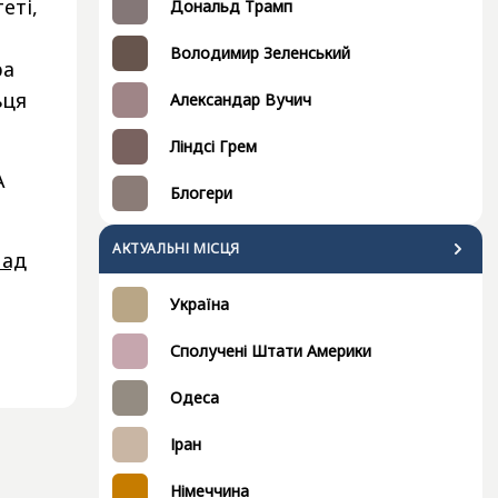
еті,
Дональд Трамп
Володимир Зеленський
ра
ьця
Александар Вучич
Ліндсі Грем
А
Блогери
АКТУАЛЬНІ МІСЦЯ
над
Україна
Сполучені Штати Америки
Одеса
Іран
Німеччина