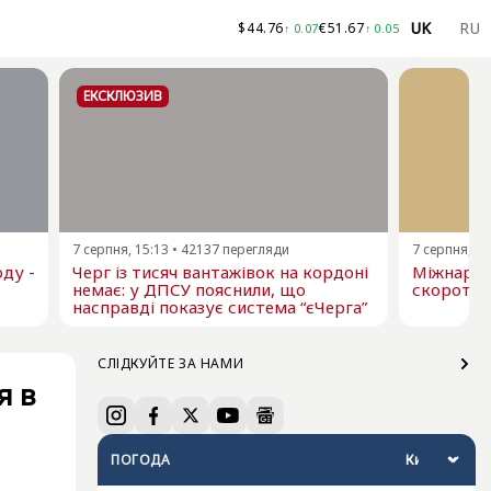
UK
RU
$
44.76
€
51.67
↑
0.07
↑
0.05
ЕКСКЛЮЗИВ
7 серпня, 15:13
•
42137
перегляди
7 серпня, 13
ду -
Черг із тисяч вантажівок на кордоні
Міжнарод
немає: у ДПСУ пояснили, що
скоротил
насправді показує система “єЧерга”
СЛІДКУЙТЕ ЗА НАМИ
я в
ПОГОДА