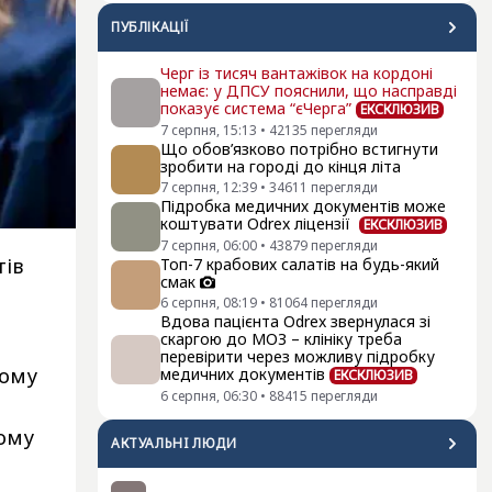
ПУБЛІКАЦІЇ
Черг із тисяч вантажівок на кордоні
немає: у ДПСУ пояснили, що насправді
показує система “єЧерга”
ЕКСКЛЮЗИВ
7 серпня, 15:13
•
42135
перегляди
Що обов’язково потрібно встигнути
зробити на городі до кінця літа
7 серпня, 12:39
•
34611
перегляди
Підробка медичних документів може
коштувати Odrex ліцензії
ЕКСКЛЮЗИВ
7 серпня, 06:00
•
43879
перегляди
тів
Топ-7 крабових салатів на будь-який
смак
6 серпня, 08:19
•
81064
перегляди
Вдова пацієнта Odrex звернулася зі
скаргою до МОЗ – клініку треба
перевірити через можливу підробку
кому
медичних документів
ЕКСКЛЮЗИВ
6 серпня, 06:30
•
88415
перегляди
ному
АКТУАЛЬНI ЛЮДИ