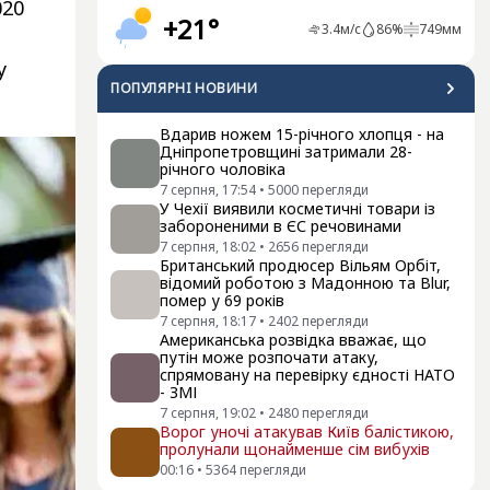
020
+21°
3.4
м/с
86
%
749
мм
у
ПОПУЛЯРНI НОВИНИ
Вдарив ножем 15-річного хлопця - на
Дніпропетровщині затримали 28-
річного чоловіка
7 серпня, 17:54
•
5000
перегляди
У Чехії виявили косметичні товари із
забороненими в ЄС речовинами
7 серпня, 18:02
•
2656
перегляди
Британський продюсер Вільям Орбіт,
відомий роботою з Мадонною та Blur,
помер у 69 років
7 серпня, 18:17
•
2402
перегляди
Американська розвідка вважає, що
путін може розпочати атаку,
спрямовану на перевірку єдності НАТО
- ЗМІ
7 серпня, 19:02
•
2480
перегляди
Ворог уночі атакував Київ балістикою,
пролунали щонайменше сім вибухів
00:16
•
5364
перегляди