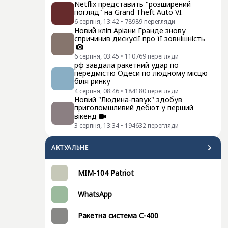
Netflix представить "розширений
погляд" на Grand Theft Auto VI
6 серпня, 13:42
•
78989
перегляди
Новий кліп Аріани Гранде знову
спричинив дискусії про її зовнішність
6 серпня, 03:45
•
110769
перегляди
рф завдала ракетний удар по
передмістю Одеси по людному місцю
біля ринку
4 серпня, 08:46
•
184180
перегляди
Новий "Людина-павук" здобув
приголомшливий дебют у перший
вікенд
3 серпня, 13:34
•
194632
перегляди
АКТУАЛЬНЕ
MIM-104 Patriot
WhatsApp
Ракетна система С-400