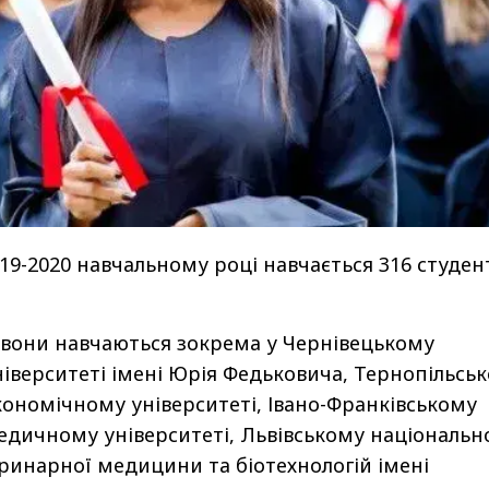
2019-2020 навчальному році навчається 316 студен
 вони навчаються зокрема у Чернівецькому
іверситеті імені Юрія Федьковича, Тернопільсь
ономічному університеті, Івано-Франківському
едичному університеті, Львівському національ
еринарної медицини та біотехнологій імені