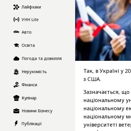
Лайфхаки
УНН Lite
Авто
Освіта
Погода та довкілля
Так, в Україні у 
Нерухомість
з США.
Фінанси
Зазначається, що
Кулінар
національному ун
національному ек
Новини Бізнесу
національному м
Публікації
університеті вет