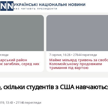
егляди
7 серпня, 16:28
•
27844
перегляди
варський район
Майже мільярд гривень за свобо
є загиблих, серед них
Коломойському продовжили
тримання під вартою
, скільки студентів з США навчаютьс
19, 13:43
•
21146
перегляди