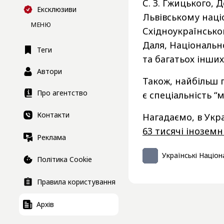
С. З. Ґжицького,
Ексклюзиви
Львівському наці
МЕНЮ
Східноукраїнсько
Даля, Національн
Теги
та багатьох інших
Автори
Також, найбільш 
Про агентство
є спеціальність “
Контакти
Нагадаємо, в Укр
63 тисячі іноземн
Реклама
Українські Націон
Політика Cookie
Правила користування
Архів