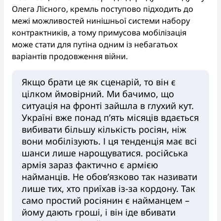
Олега Лісного, кремль поступово підходить до
межі можливостей нинішньої системи набору
контрактників, а тому примусова мобілізація
може стати для путіна одним із небагатьох
варіантів продовження війни.
Якщо брати це як сценарій, то він є
цілком ймовірний. Ми бачимо, що
ситуація на фронті зайшла в глухий кут.
Україні вже понад п’ять місяців вдається
вибивати більшу кількість росіян, ніж
вони мобілізують. І ця тенденція має всі
шанси лише нарощуватися. російська
армія зараз фактично є армією
найманців. Не обов’язково так називати
лише тих, хто приїхав із-за кордону. Так
само простий росіянин є найманцем –
йому дають гроші, і він іде вбивати