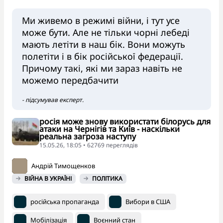
Ми живемо в режимі війни, і тут усе
може бути. Але не тільки чорні лебеді
мають летіти в наш бік. Вони можуть
полетіти і в бік російської федерації.
Причому такі, які ми зараз навіть не
можемо передбачити
- підсумував експерт.
росія може знову використати білорусь для
атаки на Чернігів та Київ - наскільки
реальна загроза наступу
15.05.26, 18:05 • 62769 переглядiв
Андрій Тимощенков
ВІЙНА В УКРАЇНІ
ПОЛІТИКА
російська пропаганда
Вибори в США
Мобілізація
Воєнний стан