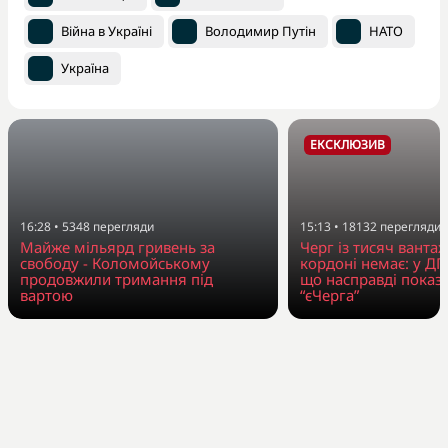
Війна в Україні
Володимир Путін
НАТО
Україна
ЕКСКЛЮЗИВ
16:28
•
5348
перегляди
15:13
•
18132
перегляди
Майже мільярд гривень за
Черг із тисяч вантаж
свободу - Коломойському
кордоні немає: у Д
продовжили тримання під
що насправді показ
вартою
“єЧерга”