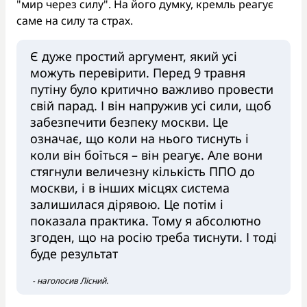
"мир через силу". На його думку, кремль реагує
саме на силу та страх.
Є дуже простий аргумент, який усі
можуть перевірити. Перед 9 травня
путіну було критично важливо провести
свій парад. І він напружив усі сили, щоб
забезпечити безпеку москви. Це
означає, що коли на нього тиснуть і
коли він боїться – він реагує. Але вони
стягнули величезну кількість ППО до
москви, і в інших місцях система
залишилася дірявою. Це потім і
показала практика. Тому я абсолютно
згоден, що на росію треба тиснути. І тоді
буде результат
- наголосив Лісний.