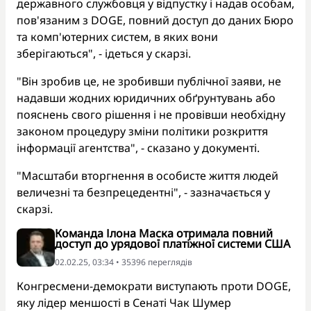
державного службовця у відпустку і надав особам,
пов'язаним з DOGE, повний доступ до даних Бюро
та комп'ютерних систем, в яких вони
зберігаються", - ідеться у скарзі.
"Він зробив це, не зробивши публічної заяви, не
надавши жодних юридичних обґрунтувань або
пояснень свого рішення і не провівши необхідну
законом процедуру зміни політики розкриття
інформації агентства", - сказано у документі.
"Масштаби вторгнення в особисте життя людей
величезні та безпрецедентні", - зазначається у
скарзі.
Команда Ілона Маска отримала повний
доступ до урядової платіжної системи США
02.02.25, 03:34 • 35396 переглядiв
Конгресмени-демократи виступають проти DOGE,
яку лідер меншості в Сенаті Чак Шумер