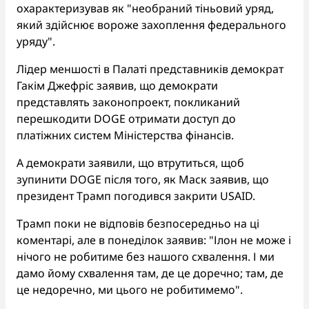
охарактеризував як "необраний тіньовий уряд,
який здійснює вороже захоплення федерального
уряду".
Лідер меншості в Палаті представників демократ
Гакім Джефріс заявив, що демократи
представлять законопроект, покликаний
перешкодити DOGE отримати доступ до
платіжних систем Міністерства фінансів.
А демократи заявили, що втрутиться, щоб
зупинити DOGE після того, як Маск заявив, що
президент Трамп погодився закрити USAID.
Трамп поки не відповів безпосередньо на ці
коментарі, але в понеділок заявив: "Ілон не може і
нічого не робитиме без нашого схвалення. І ми
дамо йому схвалення там, де це доречно; там, де
це недоречно, ми цього не робитимемо".