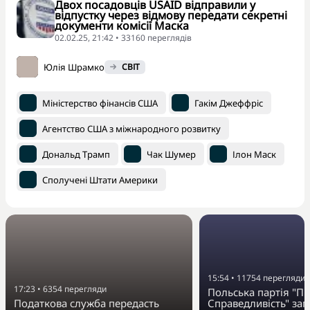
Двох посадовців USAID відправили у
відпустку через відмову передати секретні
документи комісії Маска
02.02.25, 21:42 • 33160 переглядiв
Юлія Шрамко
СВІТ
Міністерство фінансів США
Гакім Джеффріс
Агентство США з міжнародного розвитку
Дональд Трамп
Чак Шумер
Ілон Маск
Сполучені Штати Америки
15:54
•
11754
перегляди
17:23
•
6354
перегляди
Польська партія "Пр
Податкова служба передасть
Справедливість" за