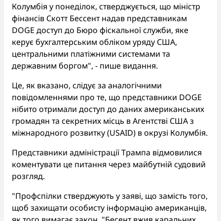
Колумбія у понеділок, стверджується, що міністр
фінансів Скотт Бессент надав представникам
DOGE доступ до Бюро фіскальної служби, яке
керує бухгалтерським обліком уряду США,
центральними платіжними системами та
державним боргом", - пише видання.
Це, як вказано, слідує за аналогічними
повідомленнями про те, що представники DOGE
нібито отримали доступ до даних американських
громадян та секретних місць в Агентстві США з
міжнародного розвитку (USAID) в окрузі Колумбія.
Представники адміністрації Трампа відмовилися
коментувати це питання через майбутній судовий
розгляд.
"Профспілки стверджують у заяві, що замість того,
щоб захищати особисту інформацію американців,
як того вимагає закон, "Бесент вжив каральних