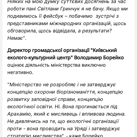
Ніяких на мою думку суттєвих досягнень за час
роботи пані Світлани Гринчук я не бачу. Якщо ми
подивимось її фейсбук – побачимо зустрічі з
представниками міжнародних організацій, щось
обговорила, щось відвідала, а результати?
".
Немає
Директор громадської організації "Київський
еколого-культурний центр" Володимир Борейко
оцінює діяльність міністерства виключно
негативно.
"
Міністерство не розробляє і не затверджує
концепцію охорони біорізноманіття, концепцію
розвитку заповідної справи, концепцію
екологічної освіти. Ні. Вона прогинається під
Арахамію, який є мисливець і впливова людина.
Не дивлячись на те, що екологічні організації
проти - вона проводить на Уряді і затверджує
", - каже Борейко.
стратегію мисливства