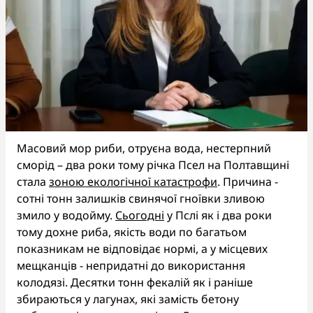
Масовий мор риби, отруєна вода, нестерпний
сморід – два роки тому річка Псел на Полтавщині
стала
зоною екологічної катастрофи
. Причина -
сотні тонн залишків свинячої гноївки зливою
змило у водойму.
Сьогодні
у Пслі як і два роки
тому дохне риба, якість води по багатьом
показникам не відповідає нормі, а у місцевих
мещканців - непридатні до використання
колодязі. Десятки тонн фекалій як і раніше
збираються у лагунах, які замість бетону