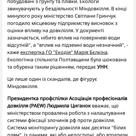
побудовані з грунту та плівки. Екологи
звинувачують у бездіяльності Міндовкілля. В кінці
минулого року міністерство Світлани Гринчук
погодило місцевому підприємству висновок з
оцінки впливу на довклілля. У документі
зазначається, нібито вплив на поверхневі води
відсутній", а "вплив на підземні води незначний", -
каже
експертка ГО "Екодія" Марія Бєлкіна
.
Екологічна спільнота Полтавщини була шокована
та обурена таким рішенням, передає
УНН
.
Це лише один із скандалів, де фігурує
Міндовкілля.
Президентка профспілки Асоціація професіоналів
довкілля (PAEW) Людмила Циганок
вважає, що
міністерством провалена робота з налаштування
системи фіксації злочинів рф проти довкілля.
Система моніторингу довкілля має десятки "білих
плям", із даними, які або недоступні, або втратили