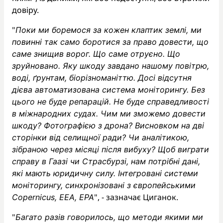
довіру.
"
Поки ми боремося за кожен клаптик землі, ми
повинні так само боротися за право довести, що
саме знищив ворог. Що саме отруєно. Що
зруйновано. Яку шкоду завдано нашому повітрю,
воді, ґрунтам, біорізноманіттю. Досі відсутня
дієва автоматизована система моніторингу. Без
цього не буде репарацій. Не буде справедливості
в міжнародних судах. Чим ми зможемо довести
шкоду? Фотографією з дрона? Висновком на дві
сторінки від селищної ради? Чи аналітикою,
зібраною через місяці після вибуху? Щоб виграти
справу в Гаазі чи Страсбурзі, нам потрібні дані,
які мають юридичну силу. Інтегровані системи
моніторингу, синхронізовані з європейськими
", - зазначає Циганок.
Copernicus, EEA, EPA
"
Багато разів говорилось, що методи якими ми