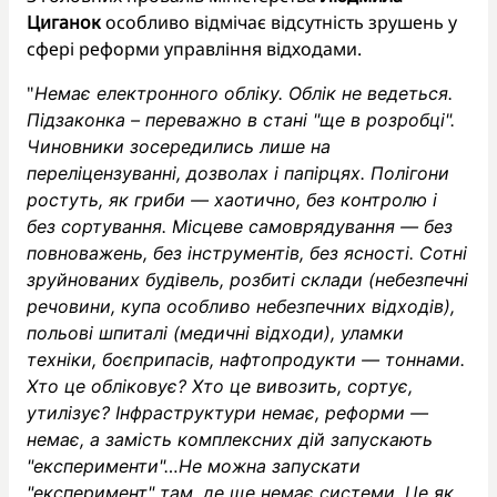
Циганок
особливо відмічає відсутність зрушень у
сфері реформи управління відходами.
"
Немає електронного обліку. Облік не ведеться.
Підзаконка – переважно в стані "ще в розробці".
Чиновники зосередились лише на
переліцензуванні, дозволах і папірцях. Полігони
ростуть, як гриби — хаотично, без контролю і
без сортування. Місцеве самоврядування — без
повноважень, без інструментів, без ясності. Сотні
зруйнованих будівель, розбиті склади (небезпечні
речовини, купа особливо небезпечних відходів),
польові шпиталі (медичні відходи), уламки
техніки, боєприпасів, нафтопродукти — тоннами.
Хто це обліковує? Хто це вивозить, сортує,
утилізує? Інфраструктури немає, реформи —
немає, а замість комплексних дій запускають
"експерименти"…Не можна запускати
"експеримент" там, де ще немає системи. Це як