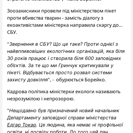
Зоозахисники провели під міністерством пікет
проти вбивства тварин - замість діалогу з
екоактивістами міністерка направила скаргу до…
СБУ.
"
Звернення в СБУ? Що це таке? Проти однієї з
найвпливовіших екологічних організацій, яка біля
30 років працює і створила біля 600 заповідних
об’єктів. За те що ми Гринчук критикували у
пікеті. Відбувається просто розвал системи
", - обурюється Борейко.
захисту довкілля
Кадрова політика міністерки екологи називають
незрозумілою і непрозорою.
"
Нещодавно був призначений новий начальник
Департаменту заповідної справи міністерства
Едгар Токар
. Це людина, яка немає ні профільної
освіти, ні досвіду роботи. До того цей пан