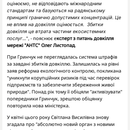
оцінюємо, не відповідають міжнародним
стандартам та базуються на радянському
принципі гранично допустимих концентрацій. Це
не вплив на довкілля оцінюється. Збитки
довкілля це втрата частини екосистемних
…", - пояснює е
ксперт з питань довкілля
послуг
мережі "АНТС" Олег Листопад
.
При Гринчук не переглядалась система штрафів
за завдані збитків довкіллю. Залишилась на рівні
заяв реформа екологічного контролю, покликана
"уникнути корупційних ризиків під час перевірок
підприємств та забезпечити збереження живої
природи". Понад рік тому її обіцяли "активізувати"
попередники Гринчук, зрештою обіцянку
повторила нова міністерка.
У квітні цього року Світлана Висилівна знову
згадала про "абсолютно новий орган з новими