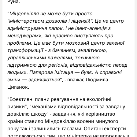
Руна.
"
Міндовкілля не може бути просто
"міністерством дозволів і ліцензій". Це не центр
адміністрування папок. І не івент-агенція з
менеджерами, які красиво виступають про
проблеми. Це має бути мозковий центр зеленої
трансформації - з баченням, аналітикою,
управлінськими важелями, технічною
підтримкою для регіонів, відповідальністю перед
людьми. Паперова імітація — буяє. А справжні
", - вважає Людмила
зміни — задихаються
Циганок.
"Ефективні плани реагування на екологічні
ризики", "механізми відповідальності за завдану
довкіллю шкоду" - завдання, які керівництво
країни ставило Міндовкіллю восени минулого
року так і залишились гаслами. Опитані експерти
погоджуються з тим, що міністерка не впоралась з