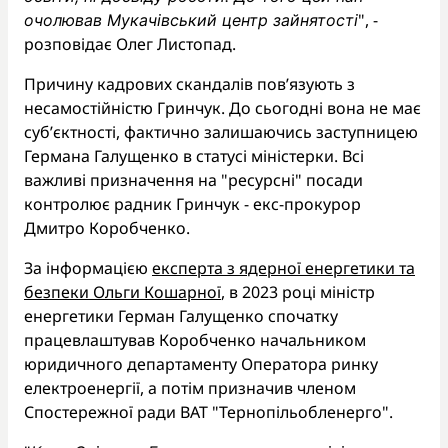
", -
очолював Мукачівський центр зайнятості
розповідає Олег Листопад.
Причину кадрових скандалів пов’язують з
несамостійністю Гринчук. До сьогодні вона не має
суб’єктності, фактично залишаючись заступницею
Германа Галущенко в статусі міністерки. Всі
важливі призначення на "ресурсні" посади
контролює радник Гринчук - екс-прокурор
Дмитро Коробченко.
За інформацією
експерта з ядерної енергетики та
безпеки Ольги Кошарної
, в 2023 році міністр
енергетики Герман Галущенко спочатку
працевлаштував Коробченко начальником
юридичного департаменту Оператора ринку
електроенергії, а потім призначив членом
Спостережної ради ВАТ "Тернопільобленерго".