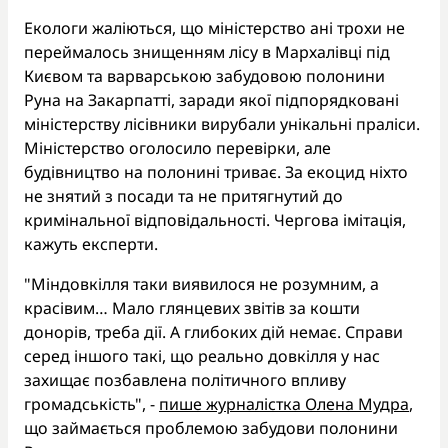
Екологи жаліються, що міністерство ані трохи не
переймалось знищенням лісу в Мархалівці під
Києвом та варварською забудовою полонини
Руна на Закарпатті, заради якої підпорядковані
міністерству лісівники вирубали унікальні праліси.
Міністерство оголосило перевірки, але
будівництво на полонині триває. За екоцид ніхто
не знятий з посади та не притягнутий до
кримінальної відповідальності. Чергова імітація,
кажуть експерти.
"Міндовкілля таки виявилося не розумним, а
красівим… Мало глянцевих звітів за кошти
донорів, треба дії. А глибоких дій немає. Справи
серед іншого такі, що реально довкілля у нас
захищає позбавлена політичного впливу
громадськість", -
пише журналістка Олена Мудра
,
що займається проблемою забудови полонини