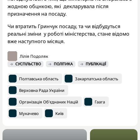
жодною обцнкою, які декларувала після
призначення на посаду.
Чи втратить Гринчук посаду, та чи відбудуться
реальні зміни у роботі міністерства, стане відомо
вже наступного місяця.
Лілія Подоляк
СУСПІЛЬСТВО
ПОЛІТИКА
ПУБЛІКАЦІЇ
Полтавська область
Закарпатська область
Верховна Рада України
Організація Об'єднаних Націй
Гаага
Мукачево
Київ