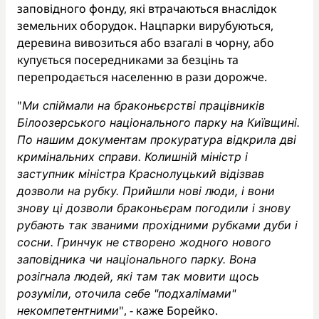
заповідного фонду, які втрачаються внаслідок
земельних оборудок. Нацпарки вирубуються,
деревина вивозиться або взагалі в чорну, або
купується посередниками за безцінь та
перепродається населенню в рази дорожче.
"
Ми спіймали на браконьєрстві працівників
Білоозерського національного парку на Київщині.
По нашим документам прокуратура відкрила дві
кримінальних справи. Колишній міністр і
заступник міністра Краснолуцький відізвав
дозволи на рубку. Прийшли нові люди, і вони
знову ці дозволи браконьєрам погодили і знову
рубають так званими прохідними рубками дуби і
сосни
.
Гринчук не створено жодного нового
заповідника чи національного парку. Вона
розігнала людей, які там так мовити щось
розуміли, оточила себе "подхалімами"
", - каже Борейко.
некомпетентними