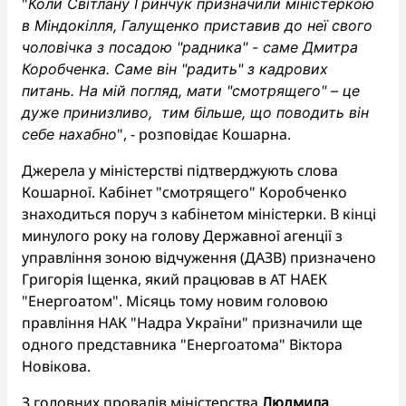
"
Коли Світлану Гринчук призначили міністеркою
в Міндокілля, Галущенко приставив до неї свого
чоловічка з посадою "радника" - саме Дмитра
Коробченка. Саме він "радить" з кадрових
питань. На мій погляд, мати "смотрящего" – це
дуже принизливо, тим більше, що поводить він
", - розповідає Кошарна.
себе нахабно
Джерела у міністерстві підтверджують слова
Кошарної. Кабінет "смотрящего" Коробченко
знаходиться поруч з кабінетом міністерки. В кінці
минулого року на голову Державної агенції з
управління зоною відчуження (ДАЗВ) призначено
Григорія Іщенка, який працював в АТ НАЕК
"Енергоатом". Місяць тому новим головою
правління НАК "Надра України" призначили ще
одного представника "Енергоатома" Віктора
Новікова.
З головних провалів міністерства
Людмила