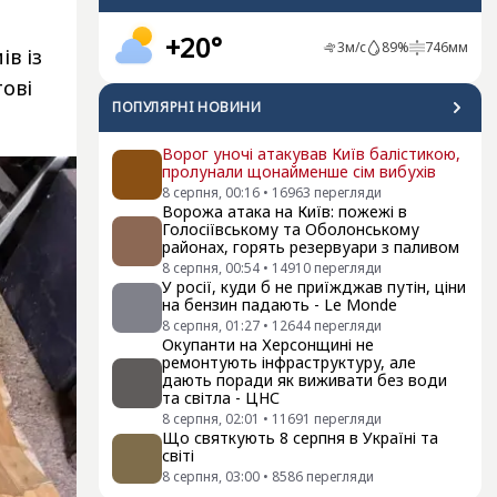
+20°
3
м/с
89
%
746
мм
в із
тові
ПОПУЛЯРНI НОВИНИ
Ворог уночі атакував Київ балістикою,
пролунали щонайменше сім вибухів
8 серпня, 00:16
•
16963
перегляди
Ворожа атака на Київ: пожежі в
Голосіївському та Оболонському
районах, горять резервуари з паливом
8 серпня, 00:54
•
14910
перегляди
У росії, куди б не приїжджав путін, ціни
на бензин падають - Le Monde
8 серпня, 01:27
•
12644
перегляди
Окупанти на Херсонщині не
ремонтують інфраструктуру, але
дають поради як виживати без води
та світла - ЦНС
8 серпня, 02:01
•
11691
перегляди
Що святкують 8 серпня в Україні та
світі
8 серпня, 03:00
•
8586
перегляди