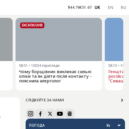
UK
EN
RU
$
44.76
€
51.67
ЕКСКЛЮЗИВ
08:51
•
10034
перегляди
08:15
•
1030
Чому борщівник викликає сильні
Генштаб 
опіки та як діяти після контакту -
російськи
пояснила алерголог
"Сиваш"
СЛІДКУЙТЕ ЗА НАМИ
-
ПОГОДА