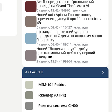
Netflix представить "розширений
погляд" на Grand Theft Auto VI
6 серпня, 13:42
•
84910
перегляди
Новий кліп Аріани Гранде знову
спричинив дискусії про її зовнішність
6 серпня, 03:45
•
116427
перегляди
рф завдала ракетний удар по
передмістю Одеси по людному місцю
біля ринку
4 серпня, 08:46
•
189611
перегляди
Новий "Людина-павук" здобув
приголомшливий дебют у перший
вікенд
3 серпня, 13:34
•
199964
перегляди
АКТУАЛЬНЕ
MIM-104 Patriot
Іскандер (ОТРК)
Ракетна система С-400