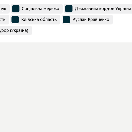
шук
Соціальна мережа
Державний кордон України
сть
Київська область
Руслан Кравченко
рор (Україна)