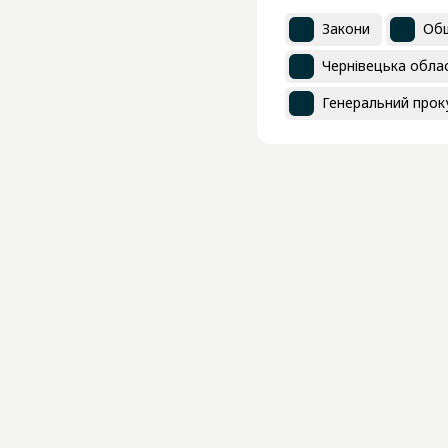
Закони
Об
Чернівецька обла
Генеральний проку