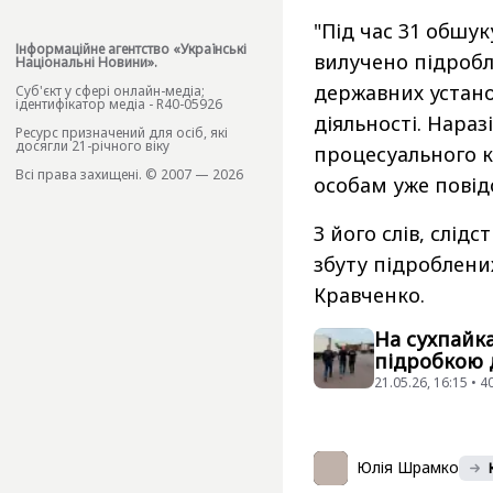
"Під час 31 обшук
Інформаційне агентство «Українські
вилучено підробл
Національні Новини».
державних устано
Cуб'єкт у сфері онлайн-медіа;
ідентифікатор медіа - R40-05926
діяльності. Нараз
Ресурс призначений для осіб, які
досягли 21-річного віку
процесуального к
Всі права захищені. © 2007 — 2026
особам уже повід
З його слів, слід
збуту підроблени
Кравченко.
На сухпайка
підробкою 
21.05.26, 16:15 • 
Юлія Шрамко