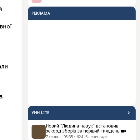
й
РЕКЛАМА
вної
али
з
УНН LITE
Новий "Людина-павук" встановив
рекорд зборів за перший тиждень
7 серпня, 05:35
•
62416
перегляди