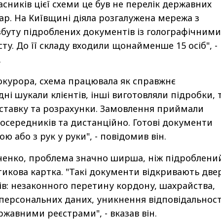
сників цієї схеми це був не перелік державних
вар. На Київщині діяла розгалужена мережа з
збуту підроблених документів із голографічними
у. До її складу входили щонайменше 15 осіб", -
.
курора, схема працювала як справжнє
ні шукали клієнтів, інші виготовляли підробки, 
оставку та розрахунки. Замовлення приймали
посередників та дистанційно. Готові документи
 або з рук у руки", - повідомив він.
ченко, проблема значно ширша, ніж підроблени
тикова картка. "Такі документи відкривають две
ів: незаконного перетину кордону, шахрайства,
х персональних даних, уникнення відповідальност
ржавними реєстрами", - вказав він.