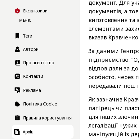
документ. Для уча
документів, а то
Ексклюзиви
виготовлення та 
МЕНЮ
елементами захист
Теги
вказав Кравченко
Автори
За даними Генпро
підприємство. "Од
Про агентство
відповідали за д
особисто, через 
Контакти
передавали поштою
Реклама
Як зазначив Крав
Політика Cookie
папірець чи плас
для інших злочин
Правила користування
легалізації чужи
Архів
маніпуляцій із де