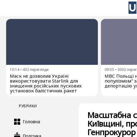
10:14
•
432
перегляди
09:55
•
3002
пере
Маск не дозволив Україні
МВС Польщі н
використовувати Starlink для
популізмом" з
знищення російських пускових
депортацію у
установок балістичних ракет
РУБРИКИ
Масштабна сх
Київщині, пр
Головна
Генпрокурор
Політика