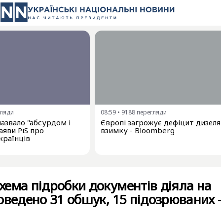
гляди
08:59
•
9188
перегляди
азвало "абсурдом і
Європі загрожує дефіцит дизеля
аяви PiS про
взимку - Bloomberg
країнців
ема підробки документів діяла на
оведено 31 обшук, 15 підозрюваних 