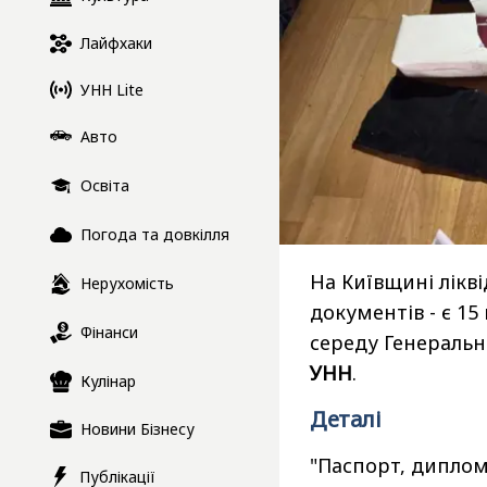
Лайфхаки
УНН Lite
Авто
Освіта
Погода та довкілля
На Київщині лік
Нерухомість
документів - є 1
Фінанси
середу Генеральн
УНН
.
Кулінар
Деталі
Новини Бізнесу
"Паспорт, диплом
Публікації