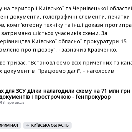
у на території Київської та Чернівецької областе
ені документи, голографічні елементи, печатки
в, комп’ютерну техніку та інші докази протипра
і затримано шістьох учасників схеми. За
ерівництва Київської обласної прокуратури 15
омлено про підозру", - зазначив Кравченко.
ство триває. "Встановлюємо всіх причетних та кан
х документів. Працюємо далі", - наголосив
х для ЗСУ ділки налагодили схему на 71 млн грн 
документів і прострочкою - Генпрокурор
4013 переглядiв
КРИМІНАЛ
КИЇВСЬКА ОБЛАСТЬ