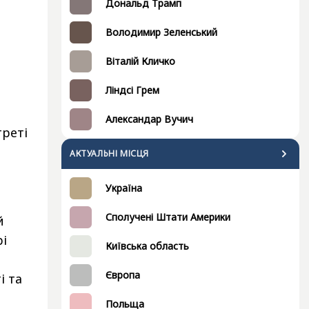
Дональд Трамп
Володимир Зеленський
Віталій Кличко
Ліндсі Грем
Александар Вучич
треті
АКТУАЛЬНІ МІСЦЯ
Україна
Сполучені Штати Америки
й
рі
Київська область
Європа
і та
Польща