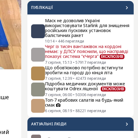
ПУБЛІКАЦІЇ
Маск не дозволив Україні
використовувати Starlink для знищення
російських пускових установок
балістичних ракет
10:14
•
446
перегляди
Черг із тисяч вантажівок на кордоні
немає: у ДПСУ пояснили, що насправді
показує система “єЧерга”
ЕКСКЛЮЗИВ
7 серпня, 15:13
•
57917
перегляди
Що обов’язково потрібно встигнути
зробити на городі до кінця літа
7 серпня, 12:39
•
42473
перегляди
Підробка медичних документів може
коштувати Odrex ліцензії
ЕКСКЛЮЗИВ
7 серпня, 06:00
•
50306
перегляди
ише
Топ-7 крабових салатів на будь-який
смак
6 серпня, 08:19
•
88221
перегляди
АКТУАЛЬНI ЛЮДИ
ьний