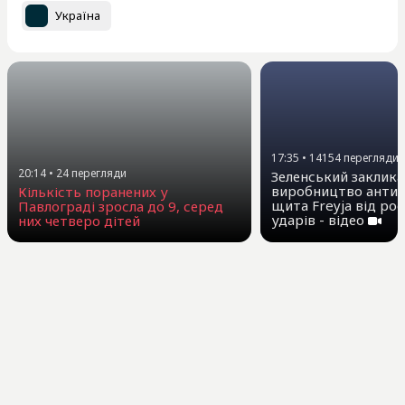
Україна
17:35
•
14154
перегляди
20:14
•
24
перегляди
Зеленський заклика
виробництво антиб
Кількість поранених у
щита Freyja від ро
Павлограді зросла до 9, серед
ударів - відео
них четверо дітей