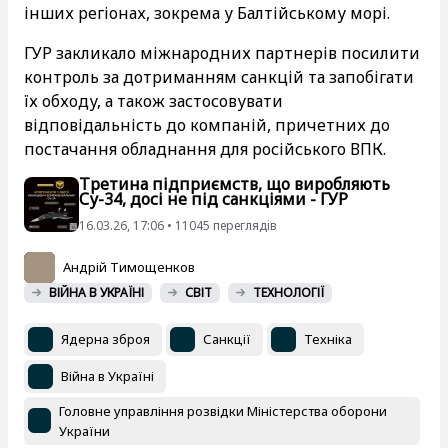
інших регіонах, зокрема у Балтійському морі.
ГУР закликало міжнародних партнерів посилити
контроль за дотриманням санкцій та запобігати
їх обходу, а також застосовувати
відповідальність до компаній, причетних до
постачання обладнання для російського ВПК.
Третина підприємств, що виробляють
Су-34, досі не під санкціями - ГУР
16.03.26, 17:06 • 11045 переглядiв
Андрій Тимощенков
ВІЙНА В УКРАЇНІ
СВІТ
ТЕХНОЛОГІЇ
Ядерна зброя
Санкції
Техніка
Війна в Україні
Головне управління розвідки Міністерства оборони
України