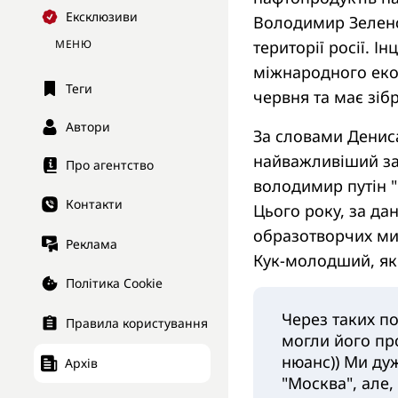
Ексклюзиви
Володимир Зелен
території росії. І
МЕНЮ
міжнародного еко
Теги
червня та має зіб
Автори
За словами Денис
найважливіший зах
Про агентство
володимир путін "п
Контакти
Цього року, за да
образотворчих ми
Реклама
Кук-молодший, яки
Політика Cookie
Через таких по
Правила користування
могли його про
нюанс)) Ми ду
Архів
"Москва", але,