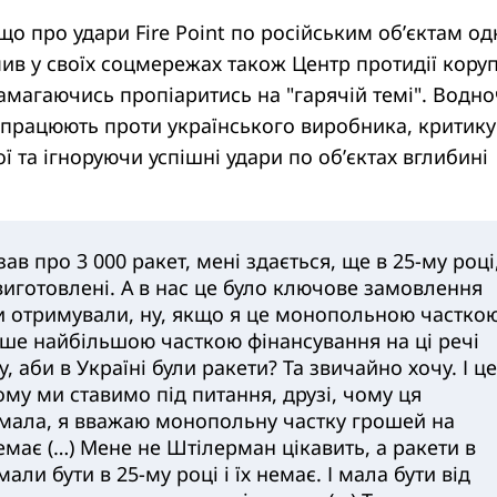
що про удари Fire Point по російським обʼєктам о
ив у своїх соцмережах також Центр протидії коруп
амагаючись пропіаритись на "гарячій темі". Водно
о працюють проти українського виробника, критик
ї та ігноруючи успішні удари по обʼєктах вглибині
ав про 3 000 ракет, мені здається, ще в 25-му році
виготовлені. А в нас це було ключове замовлення
ни отримували, ну, якщо я це монопольною часткою
е найбільшою часткою фінансування на ці речі
очу, аби в Україні були ракети? Та звичайно хочу. І це
ому ми ставимо під питання, друзі, чому ця
мала, я вважаю монопольну частку грошей на
емає (…) Мене не Штілерман цікавить, а ракети в
мали бути в 25-му році і їх немає. І мала бути від