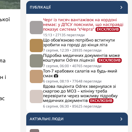
ПУБЛІКАЦІЇ
ької
Черг із тисяч вантажівок на кордоні
немає: у ДПСУ пояснили, що насправді
показує система “єЧерга”
ЕКСКЛЮЗИВ
15:13
•
27135
перегляди
Що обов’язково потрібно встигнути
зробити на городі до кінця літа
7 серпня, 12:39
•
28935
перегляди
Підробка медичних документів може
гла
коштувати Odrex ліцензії
ЕКСКЛЮЗИВ
7 серпня, 06:00
•
40765
перегляди
Топ-7 крабових салатів на будь-який
смак
н і
6 серпня, 08:19
•
77648
перегляди
Вдова пацієнта Odrex звернулася зі
скаргою до МОЗ – клініку треба
перевірити через можливу підробку
ас
медичних документів
ЕКСКЛЮЗИВ
6 серпня, 06:30
•
85625
перегляди
АКТУАЛЬНI ЛЮДИ