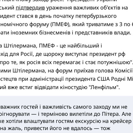
ський
підтвердив
ураження важливих об’єктів на
нцидент стався в день початку петербурзького
номічного форуму (ПМЕФ), який триватиме з 3 по 
рати іноземних бізнесменів і представників влади.
а Штілермана, ПМЕФ - це найбільший і
ід для Росії, де щороку виступає президент рф
ро те, як росія всіх перемагає і стає потужнішою"
ними Штілермана, на форум приїхав голова Комісії
стецтв при адміністрації президента США Родні М
й вже встиг відвідати кіностудію "Ленфільм".
важних гостей і важливість самого заходу ми не
ігнорувати — і терміново вилетіли до Пітера. Але 
же хотіли влаштувати гостям екскурсію на крейсер
 на жаль, привести його не вдалось — тож