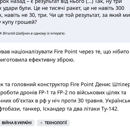
к назад – є результат від нього (...) Так, ну три
 удари були. Це не тисячі ракет, це не навіть 300
, навіть не 30, три. Чи це той результат, за який ми
у купу грошей?
 Віталій Шабунін в одному із інтервʼю.
вав націоналізувати Fire Point через те, що нібито
 виготовила ефективну зброю.
к та головний конструктор Fire Point Денис Штіл
роботи дронів FP-1 та FP-2 по військових цілях та
них об'єктах в рф у ніч проти 30 травня. Українськ
тобази, танкер, Іскандер та два літаки Ту-142.
ВІЙНА В УКРАЇНІ
ТЕХНОЛОГІЇ