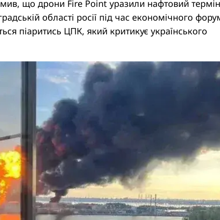
мив, що дрони Fire Point уразили нафтовий термі
градській області росії під час економічного фору
ься піаритись ЦПК, який критикує українського