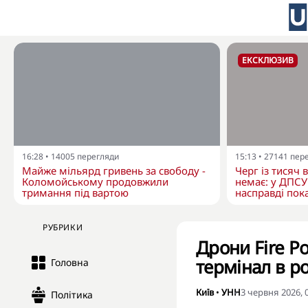
ЕКСКЛЮЗИВ
16:28
•
14005
перегляди
15:13
•
27141
пер
Майже мільярд гривень за свободу -
Черг із тисяч 
Коломойському продовжили
немає: у ДПСУ
тримання під вартою
насправді пока
РУБРИКИ
Дрони Fire P
термінал в р
Головна
Київ
•
УНН
3 червня 2026, 
Політика