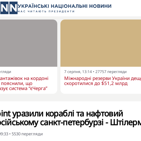
егляди
7 серпня, 13:14
•
27757
перегляди
вантажівок на кордоні
Міжнародні резерви України дещ
 пояснили, що
скоротилися до $51,2 млрд
зує система “єЧерга”
oint уразили кораблі та нафтовий
осійському санкт-петербурзі - Штілер
09:33
•
5530
перегляди