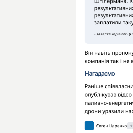
Штілермана. Кро
результативних
результативних
заплатили так
- заявляв керівник ЦПК
Він навіть пропону
компанія так і не
Нагадаємо
Раніше співвласни
опублікував
відео 
паливно-енергетич
дрони уразили наф
Євген Царенко