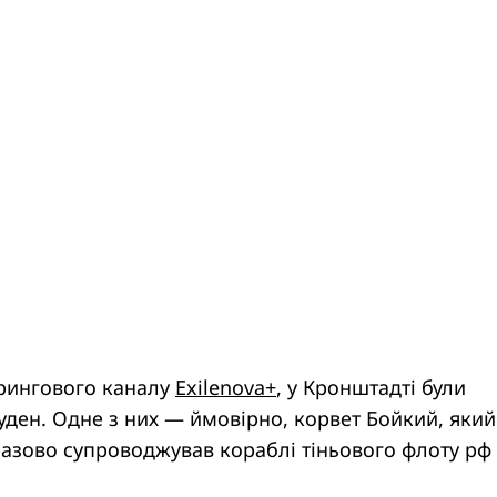
рингового каналу
Exilenova+
, у Кронштадті були
суден. Одне з них — ймовірно, корвет Бойкий, який
азово супроводжував кораблі тіньового флоту рф