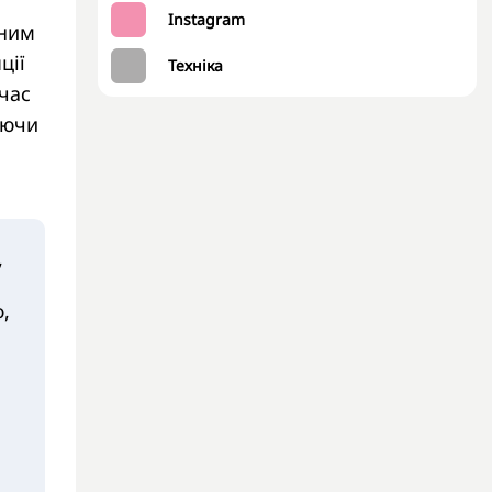
Instagram
дним
ції
Техніка
час
уючи
,
,