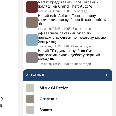
Netflix представить "розширений
погляд" на Grand Theft Auto VI
6 серпня, 13:42
•
75036
перегляди
Новий кліп Аріани Гранде знову
спричинив дискусії про її зовнішність
6 серпня, 03:45
•
106843
перегляди
рф завдала ракетний удар по
передмістю Одеси по людному місцю
біля ринку
4 серпня, 08:46
•
180427
перегляди
Новий "Людина-павук" здобув
приголомшливий дебют у перший
вікенд
3 серпня, 13:34
•
190940
перегляди
АКТУАЛЬНЕ
MIM-104 Patriot
 у
Опалення
 в
Золото