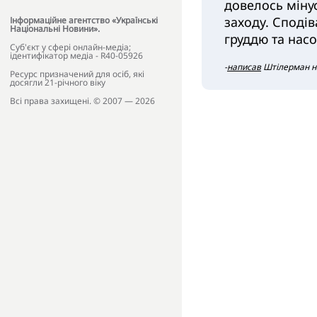
довелось мінус
заходу. Сподів
Інформаційне агентство «Українські
Національні Новини».
груддю та нас
Cуб'єкт у сфері онлайн-медіа;
ідентифікатор медіа - R40-05926
-
написав
Штілерман на 
Ресурс призначений для осіб, які
досягли 21-річного віку
Всі права захищені. © 2007 — 2026