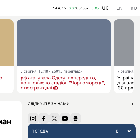
UK
EN
RU
$
44.76
€
51.67
↑
0.07
↑
0.05
7 серпня, 12:48
•
26015
перегляди
7 серпня, 11
о
рф атакувала Одесу: попередньо,
Україна я
пошкоджено стадіон "Чорноморець",
дізналося
є постраждалі
ЄС про р
СЛІДКУЙТЕ ЗА НАМИ
ман
ПОГОДА