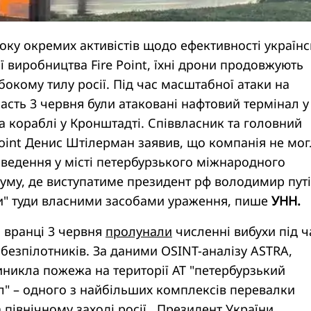
оку окремих активістів щодо ефективності українс
ї виробництва Fire Point, їхні дрони продовжують
ибокому тилу росії. Під час масштабної атаки на
асть 3 червня були атаковані нафтовий термінал у
та кораблі у Кронштадті. Співвласник та головний
Point Денис Штілерман заявив, що компанія не мо
ведення у місті петербурзького міжнародного
му, де виступатиме президент рф володимир путі
ти" туди власними засобами ураження, пише
УНН.
і вранці 3 червня
пролунали
численні вибухи під ч
безпілотників. За даними OSINT-аналізу ASTRA,
иникла пожежа на території АТ "петербурзький
л" – одного з найбільших комплексів перевалки
 північному заході росії. Президент України