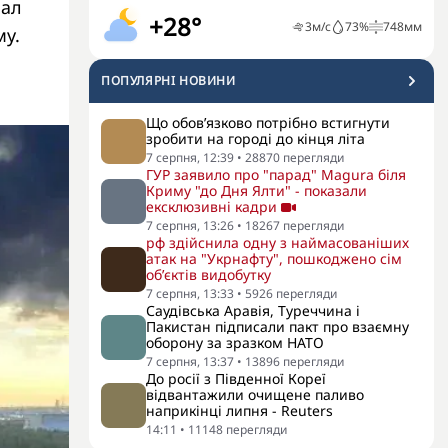
нал
+28°
3
м/с
73
%
748
мм
му.
ПОПУЛЯРНI НОВИНИ
Що обов’язково потрібно встигнути
зробити на городі до кінця літа
7 серпня, 12:39
•
28870
перегляди
ГУР заявило про "парад" Magura біля
Криму "до Дня Ялти" - показали
ексклюзивні кадри
7 серпня, 13:26
•
18267
перегляди
рф здійснила одну з наймасованіших
атак на "Укрнафту", пошкоджено сім
об’єктів видобутку
7 серпня, 13:33
•
5926
перегляди
Саудівська Аравія, Туреччина і
Пакистан підписали пакт про взаємну
оборону за зразком НАТО
7 серпня, 13:37
•
13896
перегляди
До росії з Південної Кореї
відвантажили очищене паливо
наприкінці липня - Reuters
14:11
•
11148
перегляди