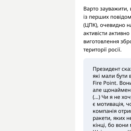
Варто зауважити, 
із перших повідом
(ЦПК), очевидно н
активісти активн
виготовлення збро
території росії.
Президент сказ
які мали бути 
Fire Point. Во
але щонайменш
(...) Чи я не х
є мотивація, ч
компанія отри
ракети, яких н
кінці, бо вони 