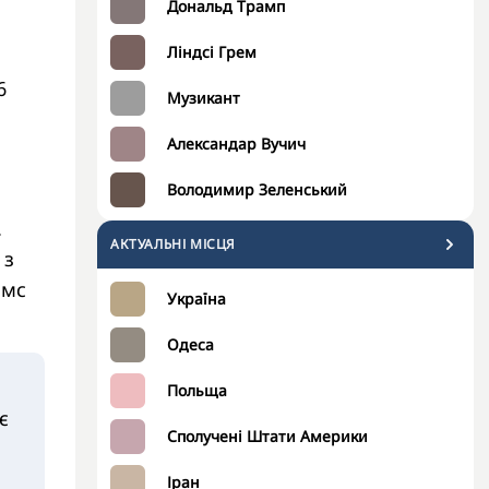
Дональд Трамп
Ліндсі Грем
6
Музикант
Александар Вучич
Володимир Зеленський
.
АКТУАЛЬНІ МІСЦЯ
 з
імс
Україна
Одеса
Польща
є
Сполучені Штати Америки
Іран