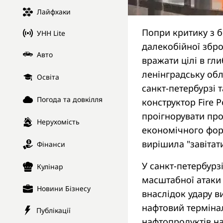
Лайфхаки
Попри критику з б
УНН Lite
далекобійної збро
Авто
вражати цілі в гл
ленінградську обл
Освіта
санкт-петербурзі 
Погода та довкілля
конструктор Fire 
проігнорувати про
Нерухомість
економічного фору
вирішила "завіта
Фінанси
У санкт-петербурз
Кулінар
масштабної атаки 
Новини Бізнесу
внаслідок удару в
нафтовий терміна
Публікації
нафтопродуктів на