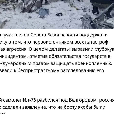
н участников Совета Безопасности поддержали
ику о том, что первоисточником всех катастроф
кая агрессия. В целом делегаты выразили глубоку
инцидентом, отметив обязательства государств в
международным правом защищать военнопленных.
звали к беспристрастному расследованию его
й самолет Ил-76
разбился под Белгородом
, россия
ф сделали заявление, что на борту якобы были
ые.