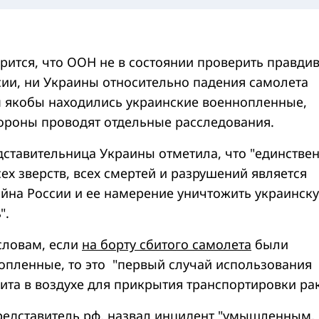
рится, что ООН не в состоянии проверить правди
сии, ни Украины относительно падения самолета
м якобы находились украинские военнопленные,
тороны проводят отдельные расследования.
дставительница Украины отметила, что "единстве
х зверств, всех смертей и разрушений является
ойна России и ее намерение уничтожить украинск
".
словам, если
на борту сбитого самолета
были
опленные, то это "первый случай использования
ита в воздухе для прикрытия транспортировки ра
редставитель рф, назвал инцидент "умышленным,