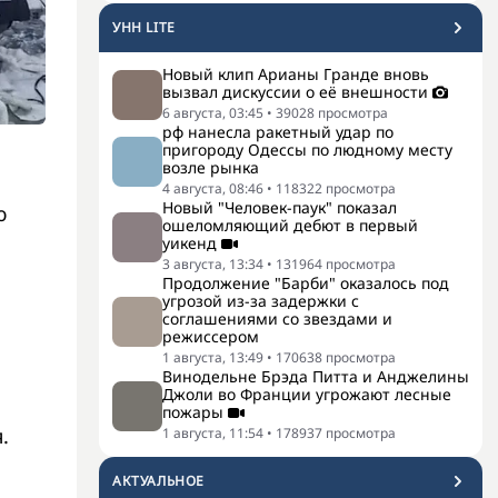
УНН LITE
Новый клип Арианы Гранде вновь
вызвал дискуссии о её внешности
6 августа, 03:45
•
39028
просмотра
рф нанесла ракетный удар по
пригороду Одессы по людному месту
возле рынка
4 августа, 08:46
•
118322
просмотра
Новый "Человек-паук" показал
ю
ошеломляющий дебют в первый
уикенд
3 августа, 13:34
•
131964
просмотра
Продолжение "Барби" оказалось под
угрозой из-за задержки с
соглашениями со звездами и
режиссером
1 августа, 13:49
•
170638
просмотра
Винодельне Брэда Питта и Анджелины
Джоли во Франции угрожают лесные
пожары
.
1 августа, 11:54
•
178937
просмотра
АКТУАЛЬНОЕ