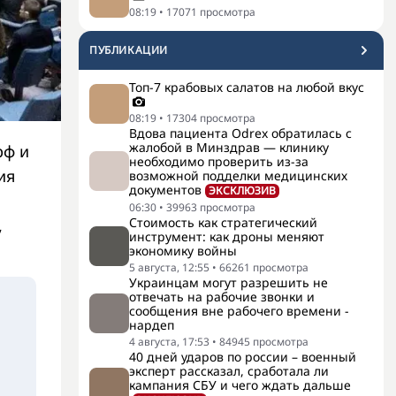
08:19
•
17071
просмотра
ПУБЛИКАЦИИ
Топ-7 крабовых салатов на любой вкус
08:19
•
17304
просмотра
Вдова пациента Odrex обратилась с
жалобой в Минздрав — клинику
рф и
необходимо проверить из-за
ия
возможной подделки медицинских
документов
ЭКСКЛЮЗИВ
06:30
•
39963
просмотра
Стоимость как стратегический
,
инструмент: как дроны меняют
экономику войны
5 августа, 12:55
•
66261
просмотра
Украинцам могут разрешить не
отвечать на рабочие звонки и
сообщения вне рабочего времени -
нардеп
4 августа, 17:53
•
84945
просмотра
40 дней ударов по россии – военный
эксперт рассказал, сработала ли
кампания СБУ и чего ждать дальше