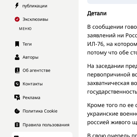
публикации
Детали
Эксклюзивы
В сообщении гово
МЕНЮ
заявлений ни Рос
ИЛ-76, на которо
Теги
потому что обе с
Авторы
На заседании пре
Об агентстве
первопричиной все
захватническая в
Контакты
государственность
Реклама
Кроме того по ее 
Политика Cookie
украинские военн
россией живого щ
Правила пользования
В свою очередь п