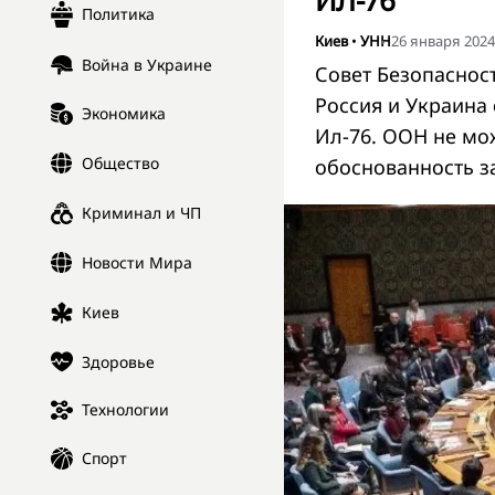
ИЛ-76
Политика
Киев
•
УНН
26 января 2024,
Война в Украине
Совет Безопаснос
Россия и Украина
Экономика
Ил-76. ООН не мо
Общество
обоснованность з
Криминал и ЧП
Новости Мира
Киев
Здоровье
Технологии
Спорт