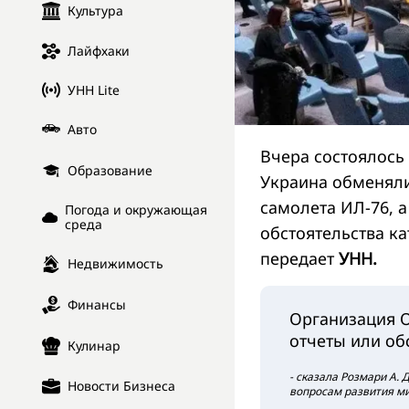
Культура
Лайфхаки
УНН Lite
Авто
Вчера состоялось
Образование
Украина обменял
самолета ИЛ-76, а
Погода и окружающая
среда
обстоятельства к
передает
УНН.
Недвижимость
Финансы
Организация О
отчеты или об
Кулинар
- сказала Розмари А.
Новости Бизнеса
вопросам развития ми