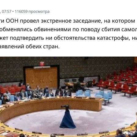
 07:57
•
116059
просмотра
ти ООН провел экстренное заседание, на котором
 обменялись обвинениями по поводу сбития само
жет подтвердить ни обстоятельства катастрофы, н
аявлений обеих стран.