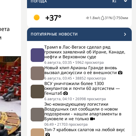
ПОГОДА
+37°
1.8
м/с
31
%
750
мм
лета
ПОПУЛЯРНЫЕ НОВОСТИ
и
Трамп в Лас-Вегасе сделал ряд
громких заявлений об Иране, Канаде,
нефти и Верховном суде
6 августа, 03:35
•
5962
просмотра
Новый клип Арианы Гранде вновь
вызвал дискуссии о её внешности
6 августа, 03:45
•
38852
просмотра
ВСУ уничтожили более 1300
оккупантов и почти 60 артсистем —
Генштаб
6 августа, 04:10
•
26998
просмотра
Экс-командующему логистики
Воздушных сил сообщили о новом
подозрении - нашли апартаменты в
Буковеле и не только
06:49
•
21703
просмотра
Топ-7 крабовых салатов на любой вкус