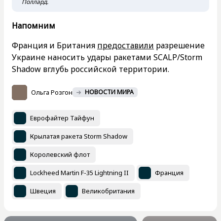
Поллард.
Напомним
Франция и Британия
предоставили
разрешение
Украине наносить удары ракетами SCALP/Storm
Shadow вглубь российской территории.
Ольга Розгон
НОВОСТИ МИРА
Еврофайтер Тайфун
Крылатая ракета Storm Shadow
Королевский флот
Lockheed Martin F-35 Lightning II
Франция
Швеция
Великобритания