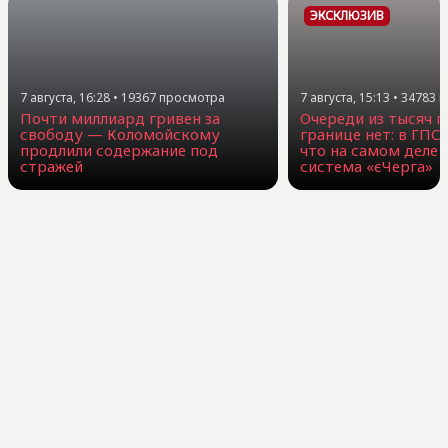
ЭКСКЛЮЗИВ
7 августа, 16:28
•
19367
просмотра
7 августа, 15:13
•
34783
п
Почти миллиард гривен за
Очереди из тысяч г
свободу — Коломойскому
границе нет: в ГПС
продлили содержание под
что на самом деле 
стражей
система «єЧерга»