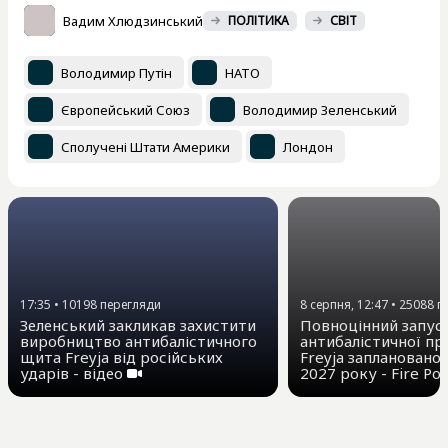
Вадим Хлюдзинський
ПОЛІТИКА
СВІТ
Володимир Путін
НАТО
Європейський Союз
Володимир Зеленський
Сполучені Штати Америки
Лондон
17:35
•
10198
перегляди
8 серпня, 12:47
•
25088
п
Зеленський закликав захистити
Повноцінний запус
виробництво антибалістичного
антибалістичної п
щита Freyja від російських
Freyja заплановано
ударів - відео
2027 року - Fire Po