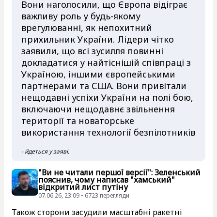
Вони наголосили, що Європа відіграє
важливу роль у будь-якому
врегулюванні, як непохитний
прихильник України. Лідери чітко
заявили, що всі зусилля повинні
докладатися у найтіснішій співпраці з
Україною, іншими європейськими
партнерами та США. Вони привітали
нещодавні успіхи України на полі бою,
включаючи нещодавнє звільнення
території та новаторське
використання технології безпілотників
- йдеться у заяві.
"Ви не читали першої версії": Зеленський
пояснив, чому написав "хамський"
відкритий лист путіну
07.06.26, 23:09 • 6723 перегляди
Також сторони засудили масштабні ракетні