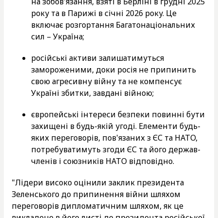
на зобов'язання, взяті в Берліні в грудні 2025
року та в Парижі в січні 2026 року. Це
включає розгортання Багатонаціональних
сил – Україна;
російські активи залишатимуться
замороженими, доки росія не припинить
свою агресивну війну та не компенсує
Україні збитки, завдані війною;
європейські інтереси безпеки повинні бути
захищені в будь-якій угоді. Елементи будь-
яких переговорів, пов'язаних з ЄС та НАТО,
потребуватимуть згоди ЄС та його держав-
членів і союзників НАТО відповідно.
"Лідери високо оцінили заклик президента
Зеленського до припинення війни шляхом
переговорів дипломатичним шляхом, як це
викладено в його листі до президента російської