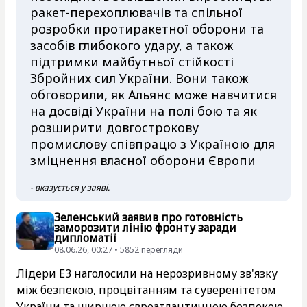
ракет-перехоплювачів та спільної
розробки протиракетної оборони та
засобів глибокого удару, а також
підтримки майбутньої стійкості
Збройних сил України. Вони також
обговорили, як Альянс може навчитися
на досвіді України на полі бою та як
розширити довгострокову
промислову співпрацю з Україною для
зміцнення власної оборони Європи
- вказується у заяві.
Зеленський заявив про готовність
заморозити лінію фронту заради
дипломатії
08.06.26, 00:27 • 5852 перегляди
Лідери Е3 наголосили на нерозривному зв'язку
між безпекою, процвітанням та суверенітетом
України та ширшою євроатлантичною безпекою.