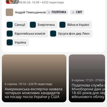
08.06.26, 16:58 • 4292 перегляди
Андрій Тимощенков
ПОЛІТИКА
СВІТ
Санкції
Енергетика
Війна в Україні
Європейська комісія
Урсула фон дер Ляєн
Україна
6 серпня, 17:23
•
27263
п
6 серпня, 19:14
•
22678
перегляди
Податкова служба п
Американська експертка назвала
Міноборони дані укр
чотирьох можливих кандидатів
18-60 років для пер
на посаду посла України у США
військового обліку