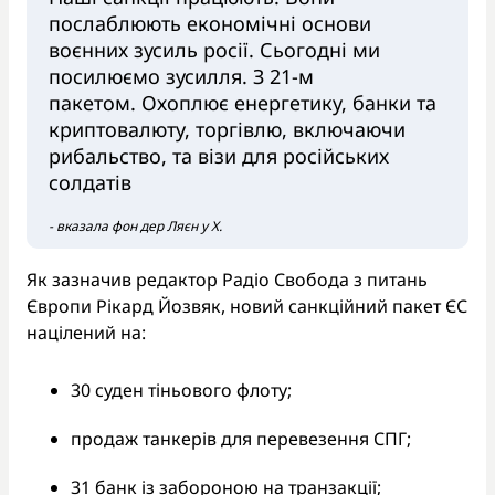
послаблюють економічні основи
воєнних зусиль росії. Сьогодні ми
посилюємо зусилля. З 21-м
пакетом. Охоплює енергетику, банки та
криптовалюту, торгівлю, включаючи
рибальство, та візи для російських
солдатів
- вказала фон дер Ляєн у X.
Як зазначив редактор Радіо Свобода з питань
Європи Рікард Йозвяк, новий санкційний пакет ЄС
націлений на:
30 суден тіньового флоту;
продаж танкерів для перевезення СПГ;
31 банк із забороною на транзакції;