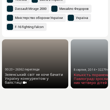
Dassault Mirage 2000
Михайло Федоров
Міністерство оборони України
Україна
F-16 Fighting Falcon
00:20
•
26362
перегляди
8 серпня, 20:14
•
32279
п
Зеленський: світ не хоче бачити
Кількість поранени
Україну конкурентом у
Павлограді зросла 
балістиці
них четверо дітей